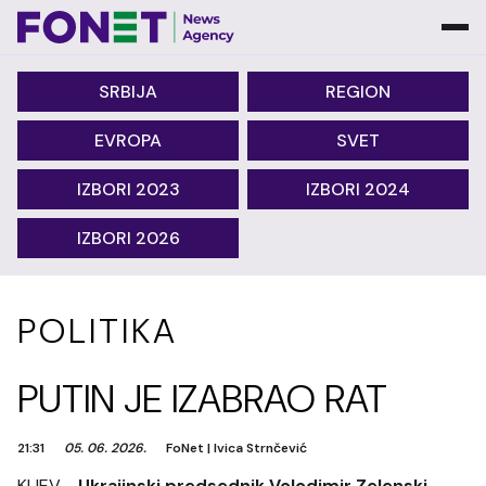
SRBIJA
REGION
EVROPA
SVET
IZBORI 2023
IZBORI 2024
IZBORI 2026
POLITIKA
PUTIN JE IZABRAO RAT
21:31
05. 06. 2026.
FoNet
|
Ivica Strnčević
KIJEV -
Ukrajinski predsednik Volodimir Zelenski