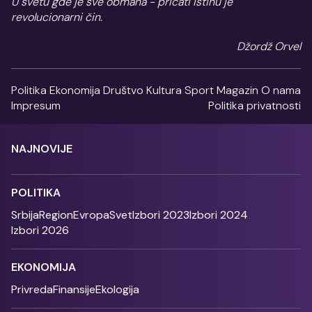
U svetu gde je sve obmana - pričati istinu je
revolucionarni čin.
Džordž Orvel
Politika
Ekonomija
Društvo
Kultura
Sport
Magazin
O nama
Impresum
Politika privatnosti
NAJNOVIJE
POLITIKA
Srbija
Region
Evropa
Svet
Izbori 2023
Izbori 2024
Izbori 2026
EKONOMIJA
Privreda
Finansije
Ekologija