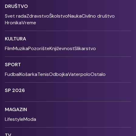
DRUŠTVO
Svet rada
Zdravstvo
Školstvo
Nauka
Civilno društvo
Hronika
Vreme
KULTURA
Film
Muzika
Pozorište
Književnost
Slikarstvo
SPORT
Fudbal
Košarka
Tenis
Odbojka
Vaterpolo
Ostalo
SP 2026
MAGAZIN
Lifestyle
Moda
TV