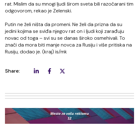
rat. Mislim da su mnogi ljudi širom sveta bili razočarani tim
odgovorom, rekao je Zelenski.
Putin ne želi ništa da promeni. Ne želi da prizna da su
jedini kojima se sviđa njegov rat on i ljudi koji zarađuju
novac od toga – svi su se danas široko osmehivali. To
znači da mora biti manje novca za Rusiju i više pritiska na
Rusiju, dodao je. (kraj) is/mk
Share: