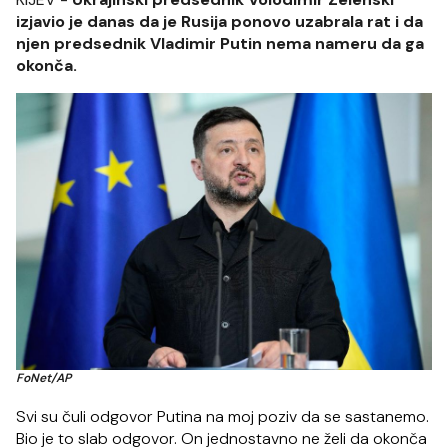
izjavio je danas da je Rusija ponovo uzabrala rat i da
njen predsednik Vladimir Putin nema nameru da ga
okonča.
FoNet/AP
Svi su čuli odgovor Putina na moj poziv da se sastanemo.
Bio je to slab odgovor. On jednostavno ne želi da okonča