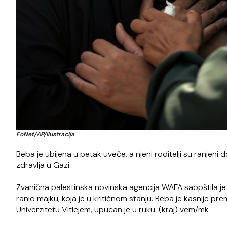
FoNet/AP/ilustracija
Beba je ubijena u petak uveče, a njeni roditelji su ranjeni
zdravlja u Gazi.
Zvanična palestinska novinska agencija WAFA saopštila je
ranio majku, koja je u kritičnom stanju. Beba je kasnije 
Univerzitetu Vitlejem, upucan je u ruku. (kraj) vem/mk