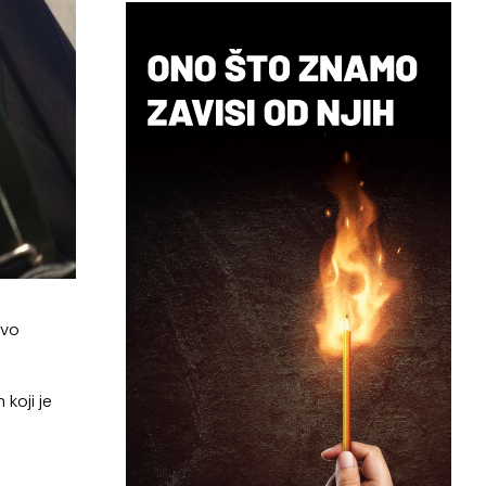
tvo
koji je