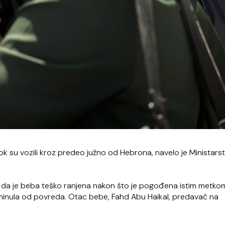
 dok su vozili kroz predeo južno od Hebrona, navelo je Ministars
 da je beba teško ranjena nakon što je pogođena istim metkom 
preminula od povreda. Otac bebe, Fahd Abu Haikal, predavač na