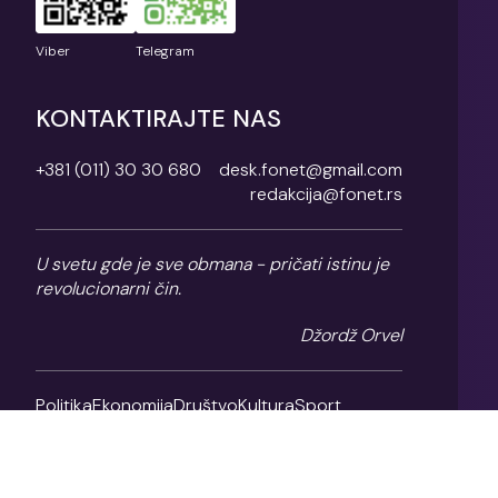
Viber
Telegram
KONTAKTIRAJTE NAS
+381 (011) 30 30 680
desk.fonet@gmail.com
redakcija@fonet.rs
U svetu gde je sve obmana - pričati istinu je
revolucionarni čin.
Džordž Orvel
Politika
Ekonomija
Društvo
Kultura
Sport
Magazin
O nama
Impresum
Politika privatnosti