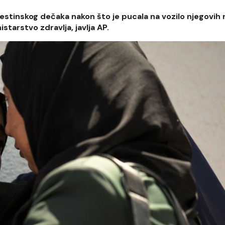
stinskog dečaka nakon što je pucala na vozilo njegovih r
starstvo zdravlja, javlja AP.