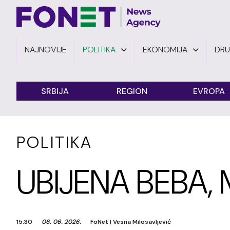
NAJNOVIJE
POLITIKA
EKONOMIJA
DR
SRBIJA
REGION
EVROPA
POLITIKA
UBIJENA BEBA,
15:30
06. 06. 2026.
FoNet
|
Vesna Milosavljević