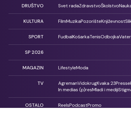
DRUŠTVO
Svet rada
Zdravstvo
Školstvo
Nauk
KULTURA
Film
Muzika
Pozorište
Književnost
Sl
SPORT
Fudbal
Košarka
Tenis
Odbojka
Vate
SP 2026
MAGAZIN
Lifestyle
Moda
TV
Agreman
Vidokrug
Kvaka 23
Presse
In medias (p)res
Mladi i mediji
Stigm
OSTALO
Reels
Podcast
Promo
Fonet - 2004 - 2026 - All rights reserved