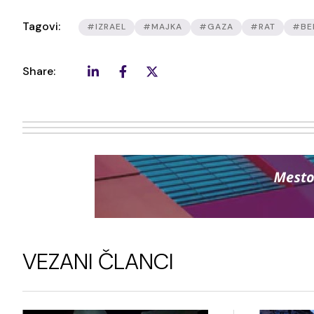
Tagovi:
#IZRAEL
#MAJKA
#GAZA
#RAT
#BE
Share:
VEZANI ČLANCI