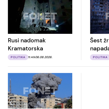
Rusi nadomak
Šest žr
Kramatorska
napad
POLITIKA
11:49
06.08.2026.
POLITIKA