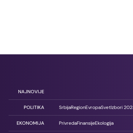
NAJNOVIJE
POLITIKA
Srbija
Region
Evropa
Svet
Izbori 202
EKONOMIJA
Privreda
Finansije
Ekologija