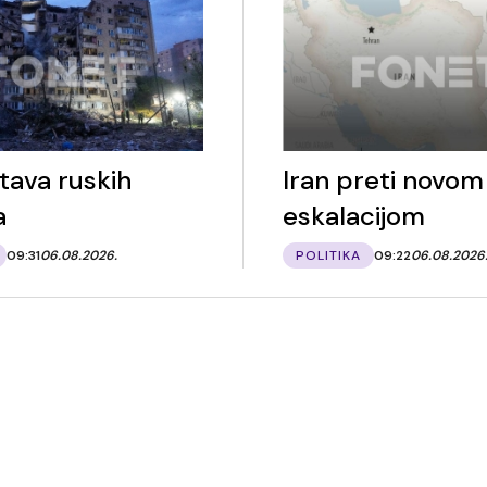
tava ruskih
Iran preti novom
a
eskalacijom
09:31
06.08.2026.
POLITIKA
09:22
06.08.2026