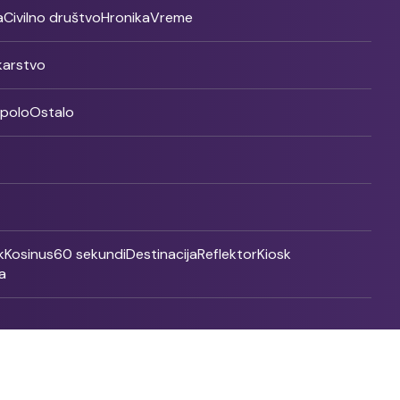
a
Civilno društvo
Hronika
Vreme
ikarstvo
rpolo
Ostalo
k
Kosinus
60 sekundi
Destinacija
Reflektor
Kiosk
a