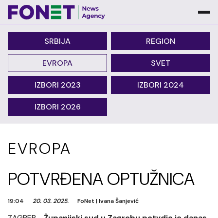
SRBIJA
REGION
EVROPA
SVET
IZBORI 2023
IZBORI 2024
IZBORI 2026
EVROPA
POTVRĐENA OPTUŽNICA
19:04
20. 03. 2025.
FoNet
|
Ivana Šanjević
ZAGREB -
Županijski sud u Zagrebu potvdio je danas