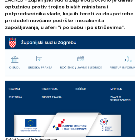
optužnicu protiv trojice bivših ministara i
potpredsednika vlade, koja ih tereti za zloupotrebe
pri dodeli novčane podrške i nezakonita
zapošljavanja, u aferi "i po babu i po stričevima".
FoNet/sudovi.hr/printscreen