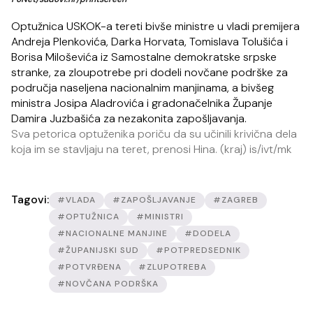
Optužnica USKOK-a tereti bivše ministre u vladi premijera
Andreja Plenkovića, Darka Horvata, Tomislava Tolušića i
Borisa Miloševića iz Samostalne demokratske srpske
stranke, za zloupotrebe pri dodeli novčane podrške za
područja naseljena nacionalnim manjinama, a bivšeg
ministra Josipa Aladrovića i gradonačelnika Županje
Damira Juzbašića za nezakonita zapošljavanja.
Sva petorica optuženika poriču da su učinili krivična dela
koja im se stavljaju na teret, prenosi Hina. (kraj) is/ivt/mk
Tagovi:
#VLADA
#ZAPOŠLJAVANJE
#ZAGREB
#OPTUŽNICA
#MINISTRI
#NACIONALNE MANJINE
#DODELA
#ŽUPANIJSKI SUD
#POTPREDSEDNIK
#POTVRĐENA
#ZLUPOTREBA
#NOVČANA PODRŠKA