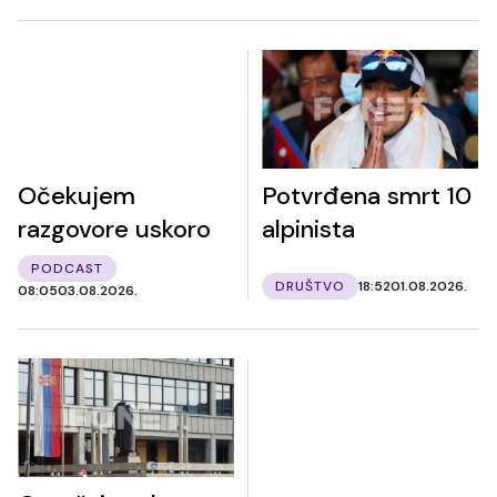
Očekujem
Potvrđena smrt 10
razgovore uskoro
alpinista
PODCAST
DRUŠTVO
18:52
01.08.2026.
08:05
03.08.2026.