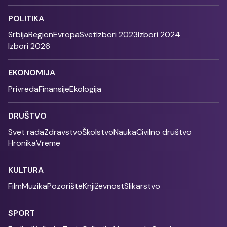
POLITIKA
Srbija
Region
Evropa
Svet
Izbori 2023
Izbori 2024
Izbori 2026
EKONOMIJA
Privreda
Finansije
Ekologija
DRUŠTVO
Svet rada
Zdravstvo
Školstvo
Nauka
Civilno društvo
Hronika
Vreme
KULTURA
Film
Muzika
Pozorište
Književnost
Slikarstvo
SPORT