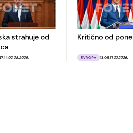
ka strahuje od
Kritično od pone
ica
17:14
02.08.2026.
EVROPA
13:05
31.07.2026.