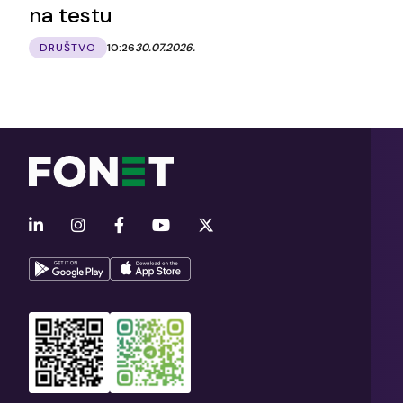
na testu
DRUŠTVO
10:26
30.07.2026.