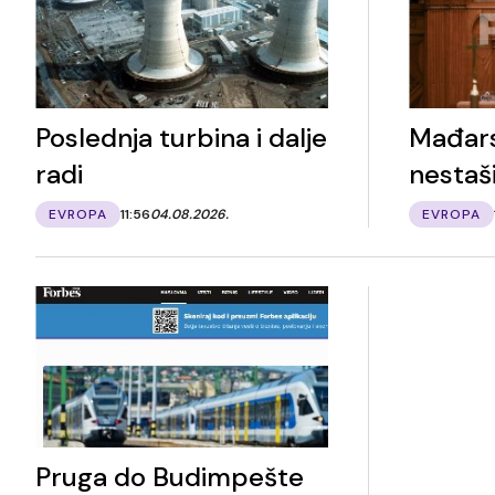
Poslednja turbina i dalje
Mađars
radi
nestaš
EVROPA
11:56
04.08.2026.
EVROPA
Pruga do Budimpešte