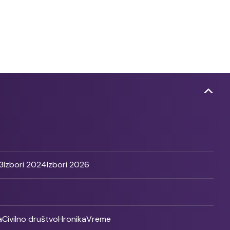
3
Izbori 2024
Izbori 2026
a
Civilno društvo
Hronika
Vreme