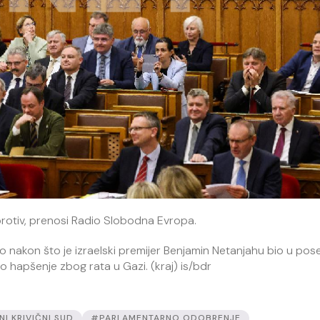
 protiv, prenosi Radio Slobodna Evropa.
o nakon što je izraelski premijer Benjamin Netanjahu bio u pose
 hapšenje zbog rata u Gazi. (kraj) is/bdr
 KRIVIČNI SUD
#PARLAMENTARNO ODOBRENJE