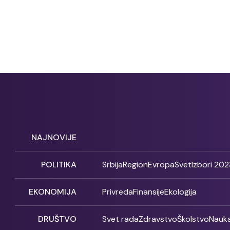
NAJNOVIJE
POLITIKA
Srbija
Region
Evropa
Svet
Izbori 202
EKONOMIJA
Privreda
Finansije
Ekologija
DRUŠTVO
Svet rada
Zdravstvo
Školstvo
Nauk