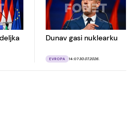
deljka
Dunav gasi nuklearku
EVROPA
14:07
30.07.2026.