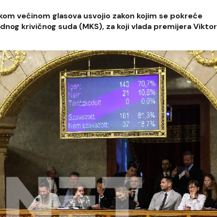
ikom većinom glasova usvojio zakon kojim se pokreće
nog krivičnog suda (MKS), za koji vlada premijera Vikto