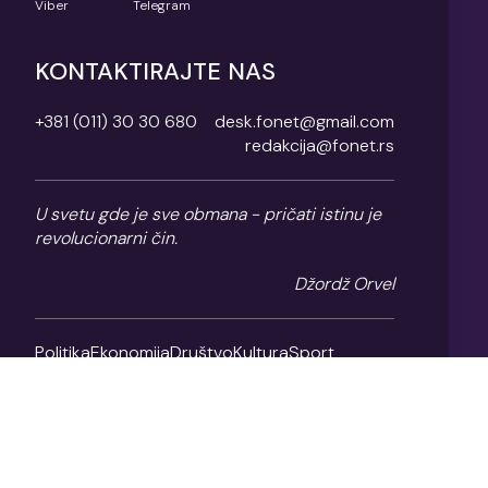
Viber
Telegram
KONTAKTIRAJTE NAS
+381 (011) 30 30 680
desk.fonet@gmail.com
redakcija@fonet.rs
U svetu gde je sve obmana - pričati istinu je
revolucionarni čin.
Džordž Orvel
Politika
Ekonomija
Društvo
Kultura
Sport
Magazin
O nama
Impresum
Politika privatnosti