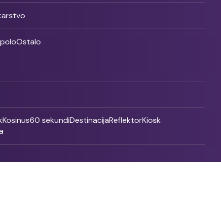
ikarstvo
rpolo
Ostalo
k
Kosinus
60 sekundi
Destinacija
Reflektor
Kiosk
a