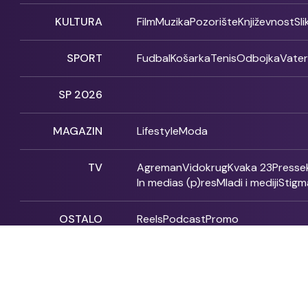
KULTURA
Film
Muzika
Pozorište
Književnost
Sl
SPORT
Fudbal
Košarka
Tenis
Odbojka
Vate
SP 2026
MAGAZIN
Lifestyle
Moda
TV
Agreman
Vidokrug
Kvaka 23
Presse
In medias (p)res
Mladi i mediji
Stigm
OSTALO
Reels
Podcast
Promo
Fonet - 2004 - 2026 - All rights reserved