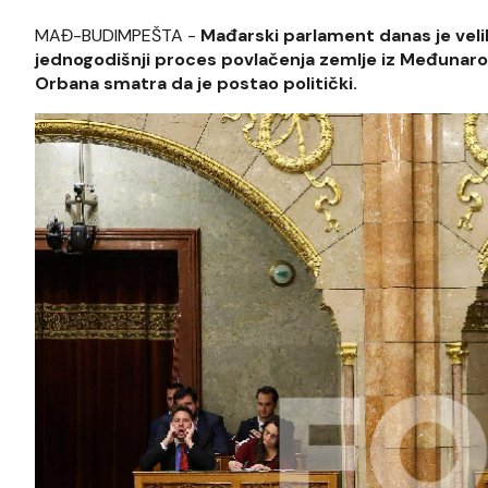
MAĐ-BUDIMPEŠTA -
Mađarski parlament danas je vel
jednogodišnji proces povlačenja zemlje iz Međunarod
Orbana smatra da je postao politički.