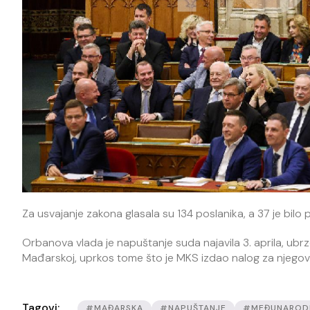
Za usvajanje zakona glasala su 134 poslanika, a 37 je bilo
Orbanova vlada je napuštanje suda najavila 3. aprila, ubrz
Mađarskoj, uprkos tome što je MKS izdao nalog za njegovo
Tagovi:
#MAĐARSKA
#NAPUŠTANJE
#MEĐUNARODNI