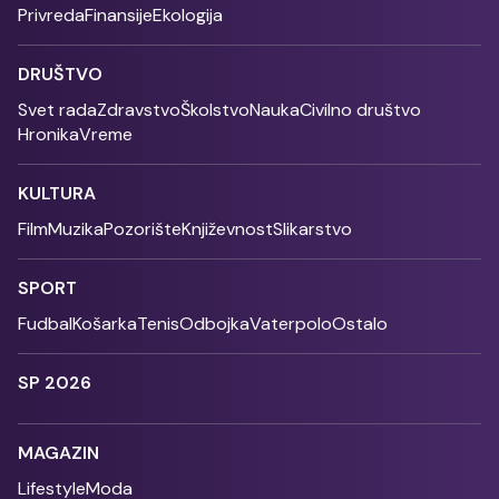
Privreda
Finansije
Ekologija
DRUŠTVO
Svet rada
Zdravstvo
Školstvo
Nauka
Civilno društvo
Hronika
Vreme
KULTURA
Film
Muzika
Pozorište
Književnost
Slikarstvo
SPORT
Fudbal
Košarka
Tenis
Odbojka
Vaterpolo
Ostalo
SP 2026
MAGAZIN
Lifestyle
Moda