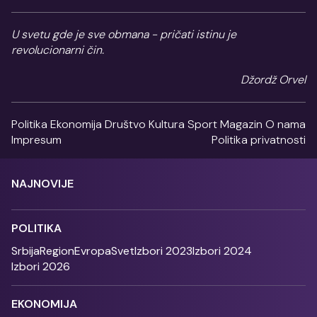
U svetu gde je sve obmana - pričati istinu je
revolucionarni čin.
Džordž Orvel
Politika
Ekonomija
Društvo
Kultura
Sport
Magazin
O nama
Impresum
Politika privatnosti
NAJNOVIJE
POLITIKA
Srbija
Region
Evropa
Svet
Izbori 2023
Izbori 2024
Izbori 2026
EKONOMIJA