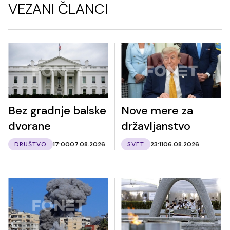
VEZANI ČLANCI
Bez gradnje balske
Nove mere za
dvorane
državljanstvo
DRUŠTVO
17:00
07.08.2026.
SVET
23:11
06.08.2026.