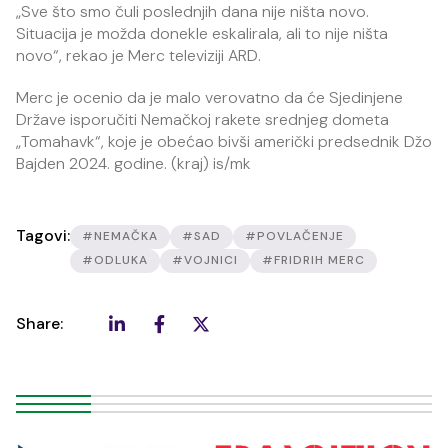
„Sve što smo čuli poslednjih dana nije ništa novo.
Situacija je možda donekle eskalirala, ali to nije ništa
novo“, rekao je Merc televiziji ARD.
Merc je ocenio da je malo verovatno da će Sjedinjene
Države isporučiti Nemačkoj rakete srednjeg dometa
„Tomahavk“, koje je obećao bivši američki predsednik Džo
Bajden 2024. godine. (kraj) is/mk
Tagovi:
#NEMAČKA
#SAD
#POVLAČENJE
#ODLUKA
#VOJNICI
#FRIDRIH MERC
Share: