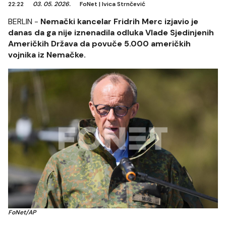
22:22
03. 05. 2026.
FoNet
|
Ivica Strnčević
BERLIN -
Nemački kancelar Fridrih Merc izjavio je
danas da ga nije iznenadila odluka Vlade Sjedinjenih
Američkih Država da povuče 5.000 američkih
vojnika iz Nemačke.
FoNet/AP