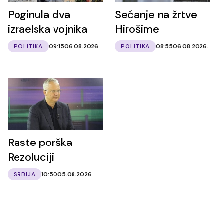
Poginula dva
Sećanje na žrtve
izraelska vojnika
Hirošime
POLITIKA
09:15
06.08.2026.
POLITIKA
08:55
06.08.2026.
Raste porška
Rezoluciji
SRBIJA
10:50
05.08.2026.