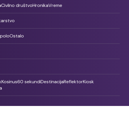
a
Civilno društvo
Hronika
Vreme
ikarstvo
rpolo
Ostalo
k
Kosinus
60 sekundi
Destinacija
Reflektor
Kiosk
a