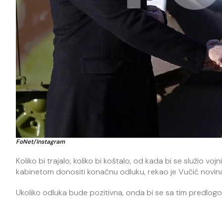
FoNet/Instagram
Koliko bi trajalo, koliko bi koštalo, od kada bi se služio vo
kabinetom donositi konačnu odluku, rekao je Vučić novina
Ukoliko odluka bude pozitivna, onda bi se sa tim predlogom 