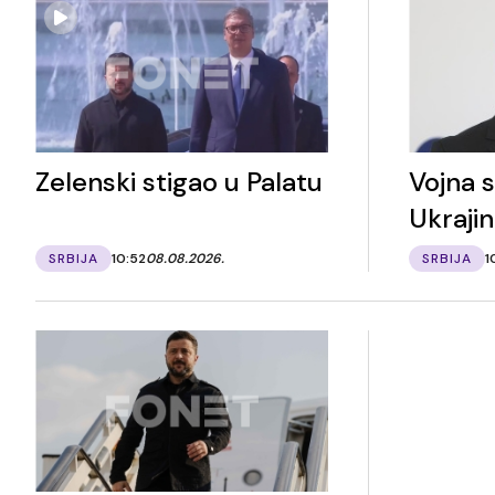
Zelenski stigao u Palatu
Vojna 
Ukraji
SRBIJA
10:52
08.08.2026.
SRBIJA
1