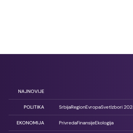
NAJNOVIJE
POLITIKA
Srbija
Region
Evropa
Svet
Izbori 202
EKONOMIJA
Privreda
Finansije
Ekologija