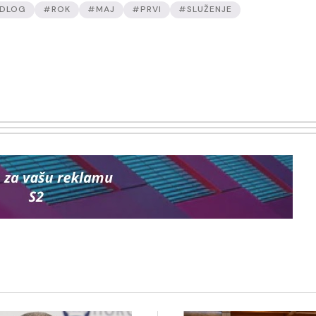
DLOG
#ROK
#MAJ
#PRVI
#SLUŽENJE