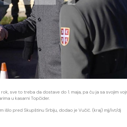
jni rok, sve to treba da dostave do 1. maja, pa ću ja sa svojim vo
rima u kasarni Topčider.
išlo pred Skupštinu Srbiju, dodao je Vučić. (kraj) mjj/ivt/dj