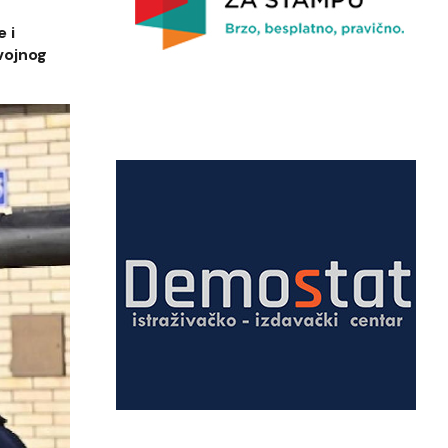
 i
vojnog