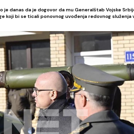
io je danas da je dogovor da mu Generalštab Vojske Srbije
e koji bi se ticali ponovnog uvođenja redovnog služenja 