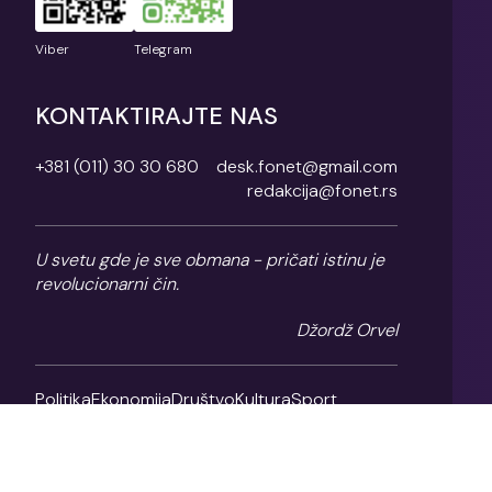
Viber
Telegram
KONTAKTIRAJTE NAS
+381 (011) 30 30 680
desk.fonet@gmail.com
redakcija@fonet.rs
U svetu gde je sve obmana - pričati istinu je
revolucionarni čin.
Džordž Orvel
Politika
Ekonomija
Društvo
Kultura
Sport
Magazin
O nama
Impresum
Politika privatnosti