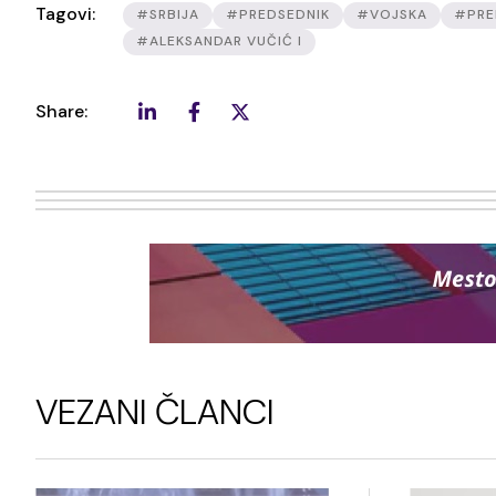
Tagovi:
#SRBIJA
#PREDSEDNIK
#VOJSKA
#PRE
#ALEKSANDAR VUČIĆ I
Share:
VEZANI ČLANCI