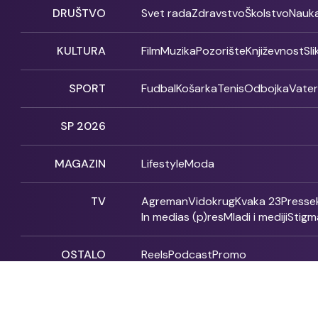
DRUŠTVO
Svet rada
Zdravstvo
Školstvo
Nauk
KULTURA
Film
Muzika
Pozorište
Književnost
Sl
SPORT
Fudbal
Košarka
Tenis
Odbojka
Vate
SP 2026
MAGAZIN
Lifestyle
Moda
TV
Agreman
Vidokrug
Kvaka 23
Presse
In medias (p)res
Mladi i mediji
Stigm
OSTALO
Reels
Podcast
Promo
Fonet - 2004 - 2026 - All rights reserved