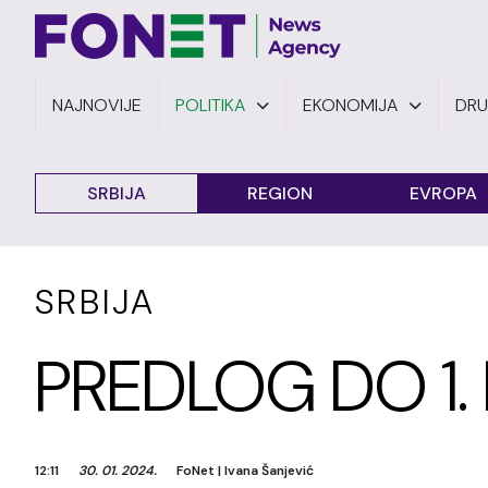
NAJNOVIJE
POLITIKA
EKONOMIJA
DR
SRBIJA
REGION
EVROPA
SRBIJA
PREDLOG DO 1.
12:11
30. 01. 2024.
FoNet
|
Ivana Šanjević