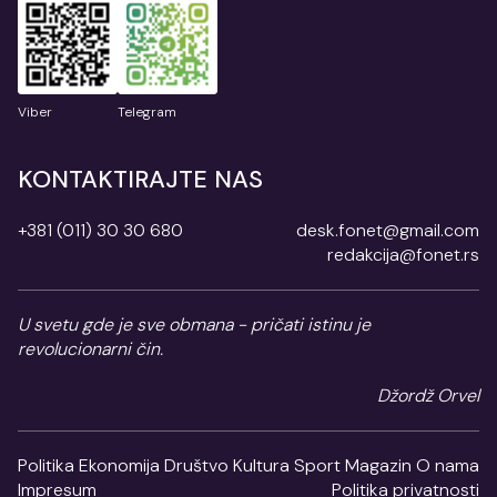
Viber
Telegram
KONTAKTIRAJTE NAS
+381 (011) 30 30 680
desk.fonet@gmail.com
redakcija@fonet.rs
U svetu gde je sve obmana - pričati istinu je
revolucionarni čin.
Džordž Orvel
Politika
Ekonomija
Društvo
Kultura
Sport
Magazin
O nama
Impresum
Politika privatnosti