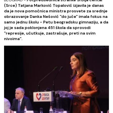
(Srce) Tatjana Marković Topalović izjavila je danas
da je nova pomoćnica ministra prosvete za srednje
obrazovanje Danka Nešović "do juče" imala fokus na
samo jednu školu - Petu beogradsku gimnaziju, a da
joj je sada poklonjena 451 škola da sprovodi
"represije, ućutkuje, zastrašuje, preti na svim
nivoima".