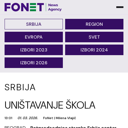
SRBIJA
REGION
EVROPA
SVET
IZBORI 2023
IZBORI 2024
IZBORI 2026
SRBIJA
UNIŠTAVANJE ŠKOLA
13:01
01. 03. 2026.
FoNet
|
Milena Vlajić
BEOGRAD -
Potpredsednica stranke Srbija centar