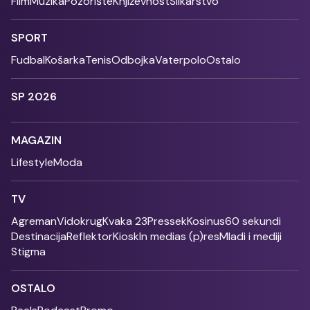
Film
Muzika
Pozorište
Književnost
Slikarstvo
SPORT
Fudbal
Košarka
Tenis
Odbojka
Vaterpolo
Ostalo
SP 2026
MAGAZIN
Lifestyle
Moda
TV
Agreman
Vidokrug
Kvaka 23
Pressek
Kosinus
60 sekundi
Destinacija
Reflektor
Kiosk
In medias (p)res
Mladi i mediji
Stigma
OSTALO