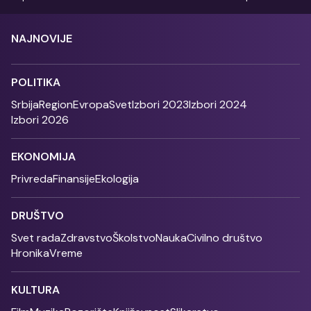
NAJNOVIJE
POLITIKA
Srbija
Region
Evropa
Svet
Izbori 2023
Izbori 2024
Izbori 2026
EKONOMIJA
Privreda
Finansije
Ekologija
DRUŠTVO
Svet rada
Zdravstvo
Školstvo
Nauka
Civilno društvo
Hronika
Vreme
KULTURA