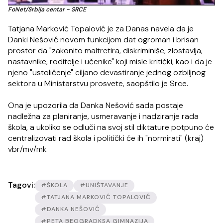
FoNet/Srbija centar - SRCE
Tatjana Marković Topalović je za Danas navela da je
Danki Nešović novom funkcijom dat ogroman i brisan
prostor da "zakonito maltretira, diskriminiše, zlostavlja,
nastavnike, roditelje i učenike" koji misle kritički, kao i da je
njeno "ustoličenje" ciljano devastiranje jednog ozbiljnog
sektora u Ministarstvu prosvete, saopštilo je Srce.
Ona je upozorila da Danka Nešović sada postaje
nadležna za planiranje, usmeravanje i nadziranje rada
škola, a ukoliko se odluči na svoj stil diktature potpuno će
centralizovati rad škola i politički će ih "normirati" (kraj)
vbr/mv/mk
Tagovi:
#ŠKOLA
#UNIŠTAVANJE
#TATJANA MARKOVIĆ TOPALOVIĆ
#DANKA NEŠOVIĆ
#PETA BEOGRADKSA GIMNAZIJA