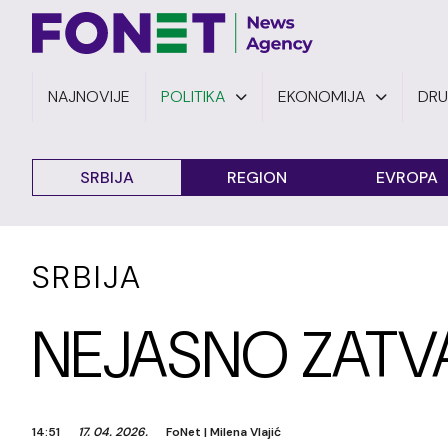
NAJNOVIJE
POLITIKA
EKONOMIJA
DR
SRBIJA
REGION
EVROPA
SRBIJA
NEJASNO ZATV
14:51
17. 04. 2026.
FoNet
|
Milena Vlajić