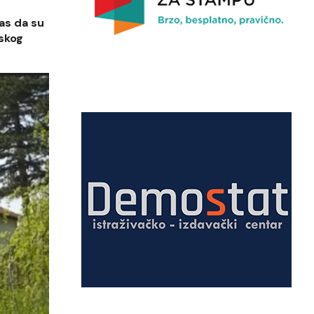
as da su
mskog