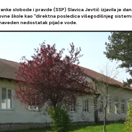
ke slobode i pravde (SSP) Slavica Jevtić izjavila je dan
novne škole kao "direktna posledica višegodišnjeg siste
ga naveden nedostatak pijaće vode.