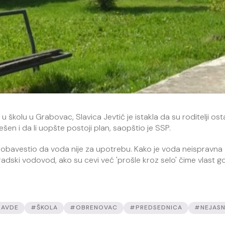
 školu u Grabovac, Slavica Jevtić je istakla da su roditelji ost
ešen i da li uopšte postoji plan, saopštio je SSP.
ije obavestio da voda nije za upotrebu. Kako je voda neispravna 
a gradski vodovod, ako su cevi već 'prošle kroz selo' čime vlast
RAVDE
#ŠKOLA
#OBRENOVAC
#PREDSEDNICA
#NEJAS