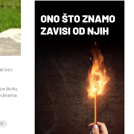
ali bez
za školu,
 godinama
NO