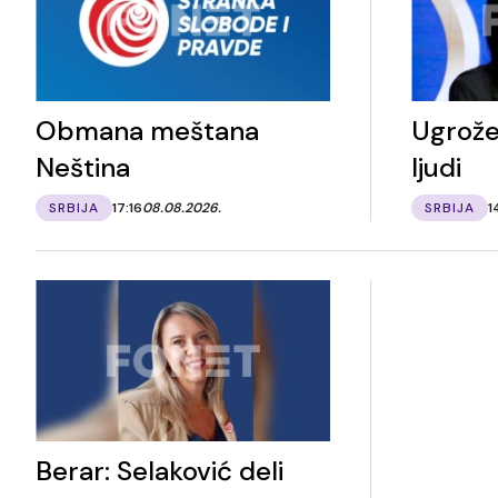
Obmana meštana
Ugrože
Neština
ljudi
SRBIJA
17:16
08.08.2026.
SRBIJA
1
Berar: Selaković deli