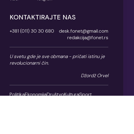
KONTAKTIRAJTE NAS
+381 (011) 30 30 680
desk.fonet@gmail.com
redakcija@fonet.rs
U svetu gde je sve obmana - pričati istinu je
revolucionarni čin.
Džordž Orvel
Politika
Ekonomija
Društvo
Kultura
Sport
Magazin
O nama
Impresum
Politika privatnosti