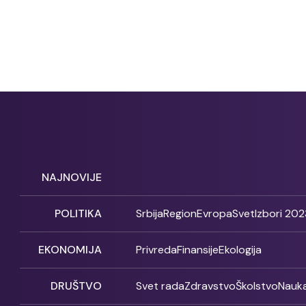
NAJNOVIJE
POLITIKA
Srbija
Region
Evropa
Svet
Izbori 202
EKONOMIJA
Privreda
Finansije
Ekologija
DRUŠTVO
Svet rada
Zdravstvo
Školstvo
Nauk