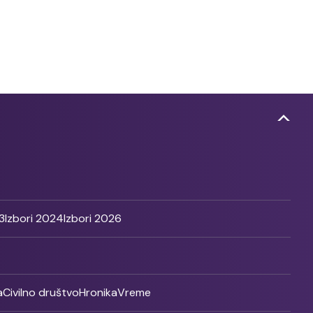
3
Izbori 2024
Izbori 2026
a
Civilno društvo
Hronika
Vreme