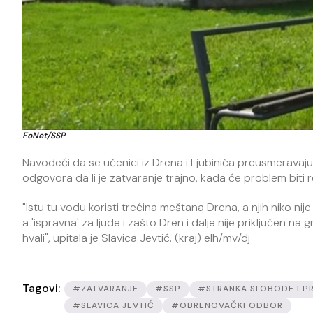
FoNet/SSP
Navodeći da se učenici iz Drena i Ljubinića preusmeravaju u
odgovora da li je zatvaranje trajno, kada će problem biti r
"Istu tu vodu koristi trećina meštana Drena, a njih niko n
a 'ispravna' za ljude i zašto Dren i dalje nije priključen n
hvali", upitala je Slavica Jevtić. (kraj) elh/mv/dj
Tagovi:
#ZATVARANJE
#SSP
#STRANKA SLOBODE I P
#SLAVICA JEVTIĆ
#OBRENOVAČKI ODBOR