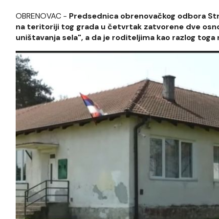
OBRENOVAC -
Predsednica obrenovačkog odbora Stran
na teritoriji tog grada u četvrtak zatvorene dve os
uništavanja sela", a da je roditeljima kao razlog to