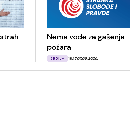
 strah
Nema vode za gašenje
požara
SRBIJA
19:17
07.08.2026.