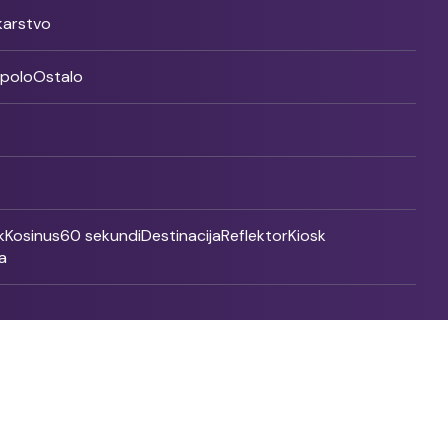
ikarstvo
rpolo
Ostalo
k
Kosinus
60 sekundi
Destinacija
Reflektor
Kiosk
a