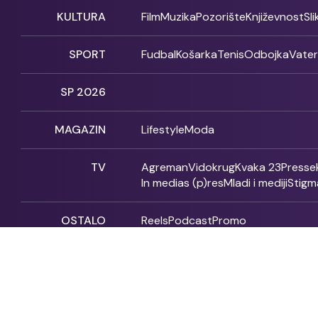
KULTURA
Film
Muzika
Pozorište
Književnost
Sl
SPORT
Fudbal
Košarka
Tenis
Odbojka
Vate
SP 2026
MAGAZIN
Lifestyle
Moda
TV
Agreman
Vidokrug
Kvaka 23
Presse
In medias (p)res
Mladi i mediji
Stigm
OSTALO
Reels
Podcast
Promo
Fonet - 2004 - 2026 - All rights reserved