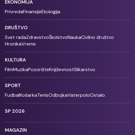
EKONOMIJA
Privreda
Finansije
Ekologija
DRUŠTVO
Svet rada
Zdravstvo
Školstvo
Nauka
Civilno društvo
Hronika
Vreme
KULTURA
Film
Muzika
Pozorište
Književnost
Slikarstvo
SPORT
Fudbal
Košarka
Tenis
Odbojka
Vaterpolo
Ostalo
SP 2026
MAGAZIN