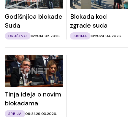
Godišnjica blokade
Blokada kod
Suda
zgrade suda
DRUŠTVO
16:20
14.05.2026.
SRBIJA
19:20
24.04.2026.
Tinja ideja o novim
blokadama
SRBIJA
09:24
29.03.2026.