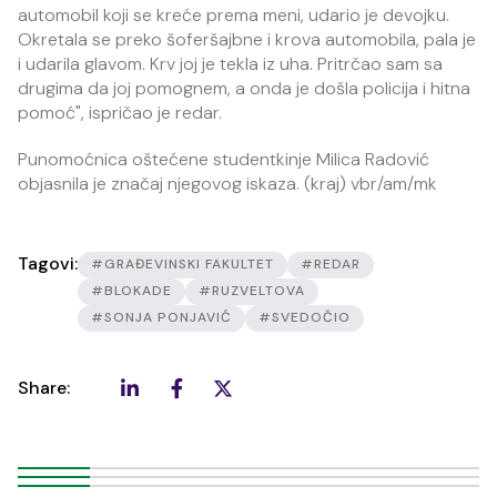
automobil koji se kreće prema meni, udario je devojku.
Okretala se preko šoferšajbne i krova automobila, pala je
i udarila glavom. Krv joj je tekla iz uha. Pritrčao sam sa
drugima da joj pomognem, a onda je došla policija i hitna
pomoć", ispričao je redar.
Punomoćnica oštećene studentkinje Milica Radović
objasnila je značaj njegovog iskaza. (kraj) vbr/am/mk
Tagovi:
#GRAĐEVINSKI FAKULTET
#REDAR
#BLOKADE
#RUZVELTOVA
#SONJA PONJAVIĆ
#SVEDOČIO
Share: