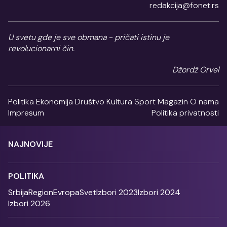
redakcija@fonet.rs
U svetu gde je sve obmana - pričati istinu je
revolucionarni čin.
Džordž Orvel
Politika
Ekonomija
Društvo
Kultura
Sport
Magazin
O nama
Impresum
Politika privatnosti
NAJNOVIJE
POLITIKA
Srbija
Region
Evropa
Svet
Izbori 2023
Izbori 2024
Izbori 2026