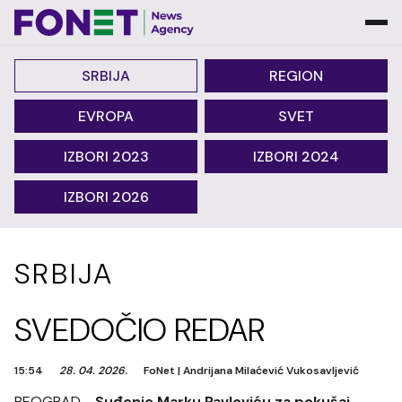
SRBIJA
REGION
EVROPA
SVET
IZBORI 2023
IZBORI 2024
IZBORI 2026
SRBIJA
SVEDOČIO REDAR
15:54
28. 04. 2026.
FoNet
|
Andrijana Milaćević Vukosavljević
BEOGRAD -
Suđenje Marku Pavloviću za pokušaj