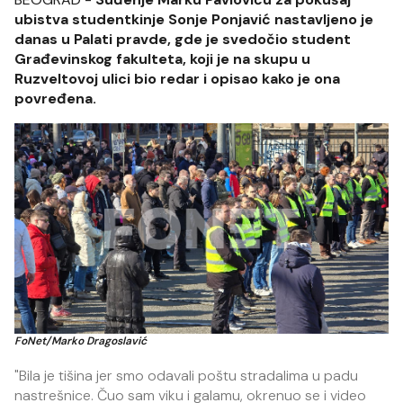
ubistva studentkinje Sonje Ponjavić nastavljeno je
danas u Palati pravde, gde je svedočio student
Građevinskog fakulteta, koji je na skupu u
Ruzveltovoj ulici bio redar i opisao kako je ona
povređena.
FoNet/Marko Dragoslavić
"Bila je tišina jer smo odavali poštu stradalima u padu
nastrešnice. Čuo sam viku i galamu, okrenuo se i video