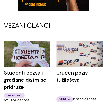
VEZANI ČLANCI
Studenti pozvali
Uručen poziv
građane da im se
tužilaštva
pridruže
DRUŠTVO
SRBIJA
12:33
05.08.2026.
07:49
06.08.2026.