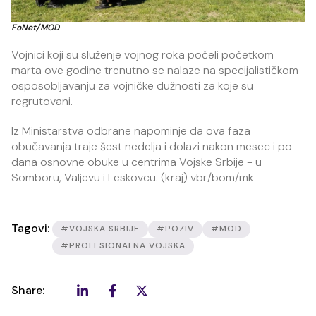
FoNet/MOD
Vojnici koji su služenje vojnog roka počeli početkom
marta ove godine trenutno se nalaze na specijalističkom
osposobljavanju za vojničke dužnosti za koje su
regrutovani.
Iz Ministarstva odbrane napominje da ova faza
obučavanja traje šest nedelja i dolazi nakon mesec i po
dana osnovne obuke u centrima Vojske Srbije - u
Somboru, Valjevu i Leskovcu. (kraj) vbr/bom/mk
Tagovi:
#VOJSKA SRBIJE
#POZIV
#MOD
#PROFESIONALNA VOJSKA
Share: