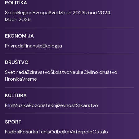
POLITIKA
Srbija
Region
Evropa
Svet
Izbori 2023
Izbori 2024
Izbori 2026
EKONOMIJA
Privreda
Finansije
Ekologija
DRUŠTVO
Svet rada
Zdravstvo
Školstvo
Nauka
Civilno društvo
Hronika
Vreme
KULTURA
Film
Muzika
Pozorište
Književnost
Slikarstvo
SPORT
Fudbal
Košarka
Tenis
Odbojka
Vaterpolo
Ostalo