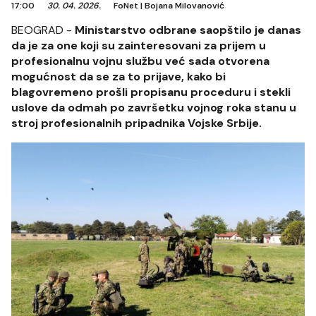
17:00
30. 04. 2026.
FoNet
|
Bojana Milovanović
BEOGRAD -
Ministarstvo odbrane saopštilo je danas
da je za one koji su zainteresovani za prijem u
profesionalnu vojnu službu već sada otvorena
mogućnost da se za to prijave, kako bi
blagovremeno prošli propisanu proceduru i stekli
uslove da odmah po završetku vojnog roka stanu u
stroj profesionalnih pripadnika Vojske Srbije.