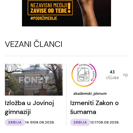
VEZANI ČLANCI
Izložba u Jovinoj
Izmeniti Zakon o
gimnaziji
šumama
SRBIJA
14:51
08.08.2026.
SRBIJA
12:17
08.08.2026.