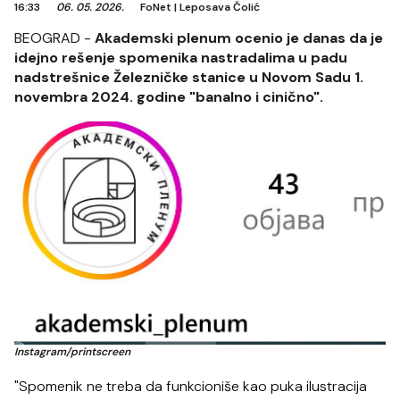
16:33
06. 05. 2026.
FoNet
|
Leposava Čolić
BEOGRAD -
Akademski plenum ocenio je danas da je
idejno rešenje spomenika nastradalima u padu
nadstrešnice Železničke stanice u Novom Sadu 1.
novembra 2024. godine "banalno i cinično".
Instagram/printscreen
"Spomenik ne treba da funkcioniše kao puka ilustracija