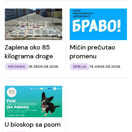
Zaplena oko 85
Mićin prećutao
kilograma droge
promenu
HRONIKA
16:26
06.08.2026.
SRBIJA
14:49
06.08.2026.
U bioskop sa psom