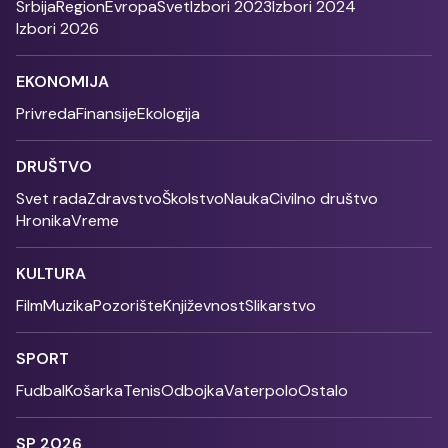
Srbija
Region
Evropa
Svet
Izbori 2023
Izbori 2024
Izbori 2026
EKONOMIJA
Privreda
Finansije
Ekologija
DRUŠTVO
Svet rada
Zdravstvo
Školstvo
Nauka
Civilno društvo
Hronika
Vreme
KULTURA
Film
Muzika
Pozorište
Književnost
Slikarstvo
SPORT
Fudbal
Košarka
Tenis
Odbojka
Vaterpolo
Ostalo
SP 2026