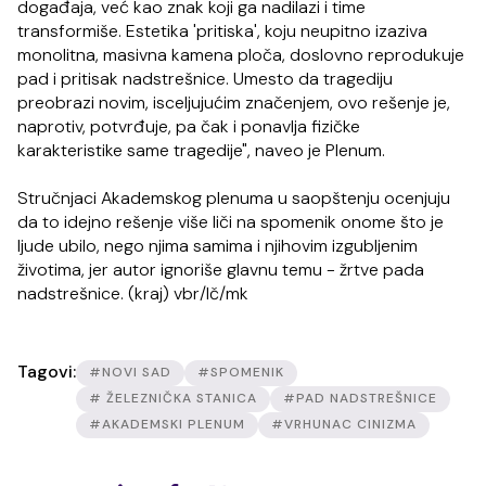
događaja, već kao znak koji ga nadilazi i time
transformiše. Estetika 'pritiska', koju neupitno izaziva
monolitna, masivna kamena ploča, doslovno reprodukuje
pad i pritisak nadstrešnice. Umesto da tragediju
preobrazi novim, isceljujućim značenjem, ovo rešenje je,
naprotiv, potvrđuje, pa čak i ponavlja fizičke
karakteristike same tragedije", naveo je Plenum.
Stručnjaci Akademskog plenuma u saopštenju ocenjuju
da to idejno rešenje više liči na spomenik onome što je
ljude ubilo, nego njima samima i njihovim izgubljenim
životima, jer autor ignoriše glavnu temu - žrtve pada
nadstrešnice. (kraj) vbr/lč/mk
Tagovi:
#NOVI SAD
#SPOMENIK
# ŽELEZNIČKA STANICA
#PAD NADSTREŠNICE
#AKADEMSKI PLENUM
#VRHUNAC CINIZMA