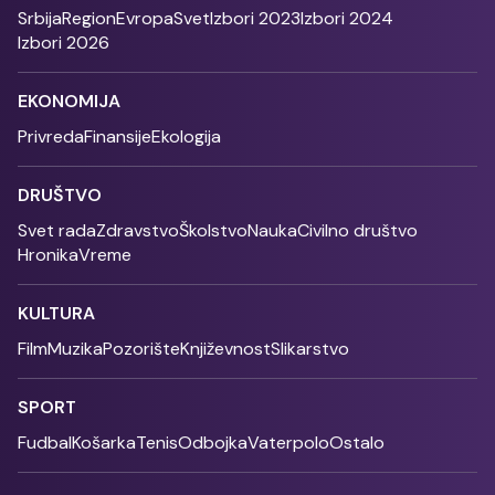
Srbija
Region
Evropa
Svet
Izbori 2023
Izbori 2024
Izbori 2026
EKONOMIJA
Privreda
Finansije
Ekologija
DRUŠTVO
Svet rada
Zdravstvo
Školstvo
Nauka
Civilno društvo
Hronika
Vreme
KULTURA
Film
Muzika
Pozorište
Književnost
Slikarstvo
SPORT
Fudbal
Košarka
Tenis
Odbojka
Vaterpolo
Ostalo