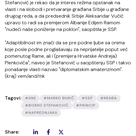
Stefanović je rekao da je interes režima opstanak na
vlasti i na slobodi i pretvaranje građana Srbije u građane
drugog reda, a da predsednik Srbije Aleksandar Vučić
upravo to radi sa premijerom Albanije Edijem Ramom
"nudeći naše poniženje na poklon", saopštila je SSP.
"Adaptibilnost im znači da se pre podne ljube sa onima
koje posle podne proglašavaju za neprijatelje poput već
pomenutog Rame, ali i (premijera Hrvatske Andreja)
Plenkovića", naveo je Stefanović u saopštenju SSP i takvo
ponašanje vlasti nazvao "diplomatskim amaterizmom".
(kraj) vem/and/mk
Tagovi:
#SNS
#MARKO ĐURIĆ
#SSP
#KRAĐA
#BORKO STEFANOVIĆ
#PRINCIP
#NAPREDNJAKA
Share: