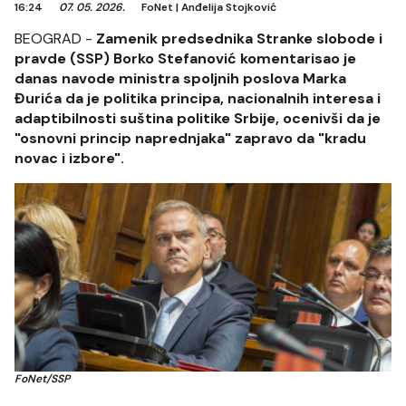
16:24
07. 05. 2026.
FoNet
|
Anđelija Stojković
BEOGRAD -
Zamenik predsednika Stranke slobode i
pravde (SSP) Borko Stefanović komentarisao je
danas navode ministra spoljnih poslova Marka
Đurića da je politika principa, nacionalnih interesa i
adaptibilnosti suština politike Srbije, ocenivši da je
"osnovni princip naprednjaka" zapravo da "kradu
novac i izbore".
FoNet/SSP