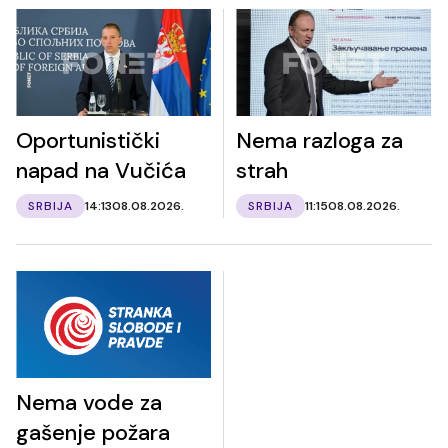
Oportunistički
Nema razloga za
napad na Vučića
strah
SRBIJA
14:13
08.08.2026.
SRBIJA
11:15
08.08.2026.
Nema vode za
gašenje požara