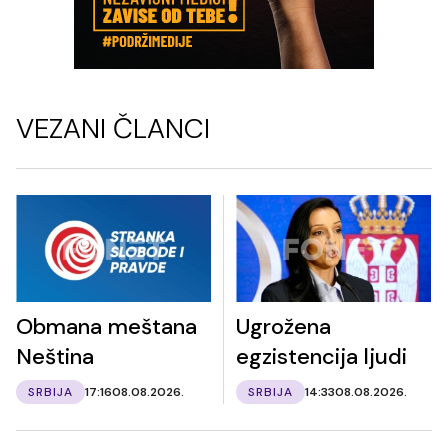
VEZANI ČLANCI
Obmana meštana
Ugrožena
Neština
egzistencija ljudi
SRBIJA
17:16
08.08.2026.
SRBIJA
14:33
08.08.2026.