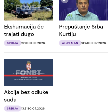
Ekshumacija će
Prepuštanje Srba
trajati dugo
Kurtiju
SRBIJA
19:38
01.08.2026.
AGREMAN
13:48
30.07.2026.
Akcija bez odluke
suda
SRBIJA
13:31
30.07.2026.