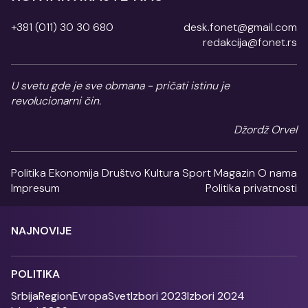
+381 (011) 30 30 680
desk.fonet@gmail.com
redakcija@fonet.rs
U svetu gde je sve obmana - pričati istinu je
revolucionarni čin.
Džordž Orvel
Politika
Ekonomija
Društvo
Kultura
Sport
Magazin
O nama
Impresum
Politika privatnosti
NAJNOVIJE
POLITIKA
Srbija
Region
Evropa
Svet
Izbori 2023
Izbori 2024