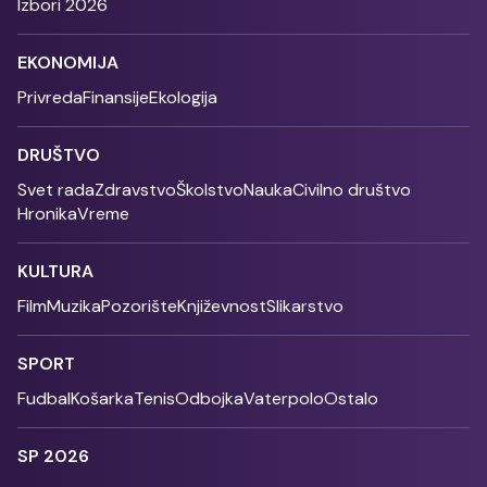
Izbori 2026
EKONOMIJA
Privreda
Finansije
Ekologija
DRUŠTVO
Svet rada
Zdravstvo
Školstvo
Nauka
Civilno društvo
Hronika
Vreme
KULTURA
Film
Muzika
Pozorište
Književnost
Slikarstvo
SPORT
Fudbal
Košarka
Tenis
Odbojka
Vaterpolo
Ostalo
SP 2026