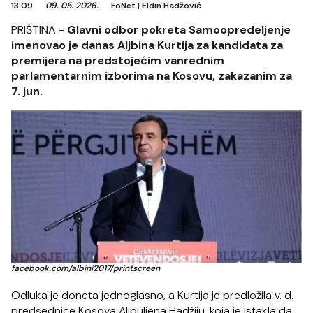
13:09
09. 05. 2026.
FoNet
|
Eldin Hadžović
PRIŠTINA -
Glavni odbor pokreta Samoopredeljenje
imenovao je danas Aljbina Kurtija za kandidata za
premijera na predstojećim vanrednim
parlamentarnim izborima na Kosovu, zakazanim za
7. jun.
facebook.com/albini2017/printscreen
Odluka je doneta jednoglasno, a Kurtija je predložila v. d.
predsednice Kosova Aljbuljena Hadžiju, koja je istakla da