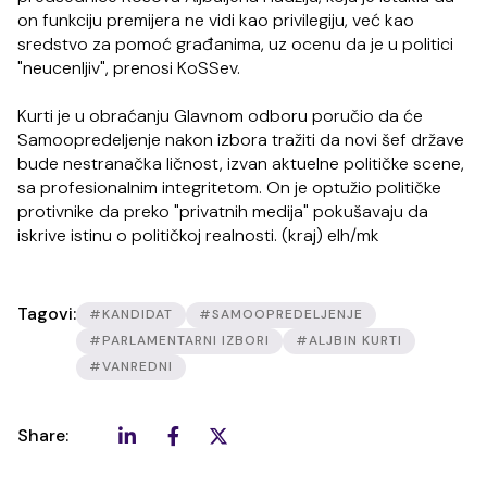
on funkciju premijera ne vidi kao privilegiju, već kao
sredstvo za pomoć građanima, uz ocenu da je u politici
"neucenljiv", prenosi KoSSev.
Kurti je u obraćanju Glavnom odboru poručio da će
Samoopredeljenje nakon izbora tražiti da novi šef države
bude nestranačka ličnost, izvan aktuelne političke scene,
sa profesionalnim integritetom. On je optužio političke
protivnike da preko "privatnih medija" pokušavaju da
iskrive istinu o političkoj realnosti. (kraj) elh/mk
Tagovi:
#KANDIDAT
#SAMOOPREDELJENJE
#PARLAMENTARNI IZBORI
#ALJBIN KURTI
#VANREDNI
Share: