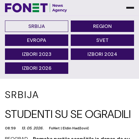
SRBIJA
REGION
EVROPA
SVET
IZBORI 2023
IZBORI 2024
IZBORI 2026
SRBIJA
STUDENTI SU SE OGRADILI
08:59
13. 05. 2026.
FoNet
|
Eldin Hadžović
BEOGRAD -
Romska partija saopštila je danas da su