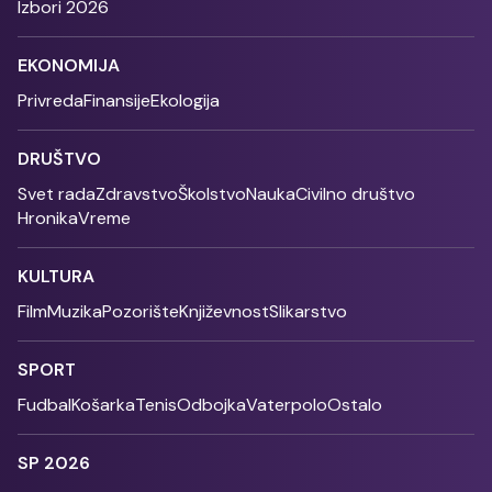
Izbori 2026
EKONOMIJA
Privreda
Finansije
Ekologija
DRUŠTVO
Svet rada
Zdravstvo
Školstvo
Nauka
Civilno društvo
Hronika
Vreme
KULTURA
Film
Muzika
Pozorište
Književnost
Slikarstvo
SPORT
Fudbal
Košarka
Tenis
Odbojka
Vaterpolo
Ostalo
SP 2026