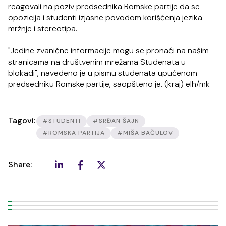
reagovali na poziv predsednika Romske partije da se
opozicija i studenti izjasne povodom korišćenja jezika
mržnje i stereotipa.
"Jedine zvanične informacije mogu se pronaći na našim
stranicama na društvenim mrežama Studenata u
blokadi", navedeno je u pismu studenata upućenom
predsedniku Romske partije, saopšteno je. (kraj) elh/mk
Tagovi:
#STUDENTI
#SRĐAN ŠAJN
#ROMSKA PARTIJA
#MIŠA BAČULOV
Share: