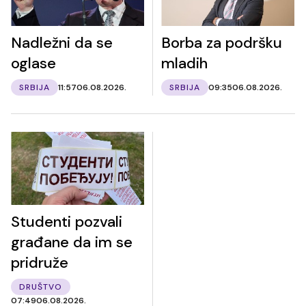
Nadležni da se
Borba za podršku
oglase
mladih
SRBIJA
11:57
06.08.2026.
SRBIJA
09:35
06.08.2026.
Studenti pozvali
građane da im se
pridruže
DRUŠTVO
07:49
06.08.2026.