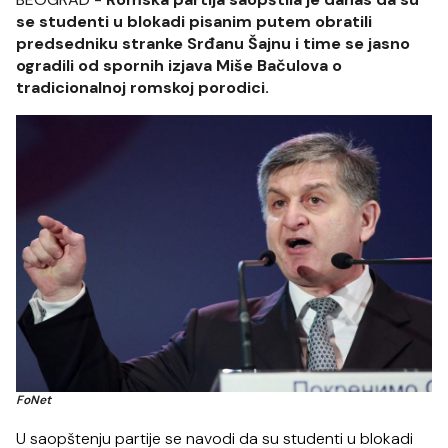
se studenti u blokadi pisanim putem obratili
predsedniku stranke Srđanu Šajnu i time se jasno
ogradili od spornih izjava Miše Bačulova o
tradicionalnoj romskoj porodici.
FoNet
U saopštenju partije se navodi da su studenti u blokadi