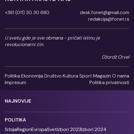
+381 (011) 30 30 680
desk.fonet@gmail.com
redakcija@fonet.rs
U svetu gde je sve obmana - pričati istinu je
revolucionarni čin.
Džordž Orvel
Politika
Ekonomija
Društvo
Kultura
Sport
Magazin
O nama
Impresum
Politika privatnosti
NAJNOVIJE
POLITIKA
Srbija
Region
Evropa
Svet
Izbori 2023
Izbori 2024