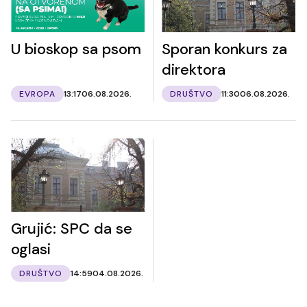
U bioskop sa psom
Sporan konkurs za
direktora
EVROPA
13:17
06.08.2026.
DRUŠTVO
11:30
06.08.2026.
Grujić: SPC da se
oglasi
DRUŠTVO
14:59
04.08.2026.