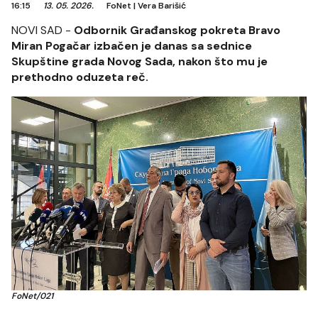
16:15
13. 05. 2026.
FoNet
|
Vera Barišić
NOVI SAD -
Odbornik Građanskog pokreta Bravo
Miran Pogačar izbačen je danas sa sednice
Skupštine grada Novog Sada, nakon što mu je
prethodno oduzeta reč.
FoNet/021