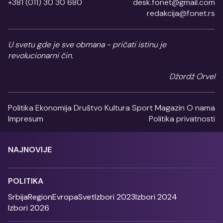
+381 (011) 30 30 680
desk.fonet@gmail.com
redakcija@fonet.rs
U svetu gde je sve obmana - pričati istinu je
revolucionarni čin.
Džordž Orvel
Politika
Ekonomija
Društvo
Kultura
Sport
Magazin
O nama
Impresum
Politika privatnosti
NAJNOVIJE
POLITIKA
Srbija
Region
Evropa
Svet
Izbori 2023
Izbori 2024
Izbori 2026