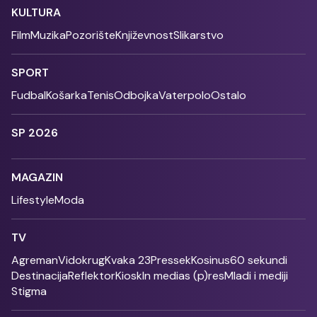
KULTURA
Film
Muzika
Pozorište
Književnost
Slikarstvo
SPORT
Fudbal
Košarka
Tenis
Odbojka
Vaterpolo
Ostalo
SP 2026
MAGAZIN
Lifestyle
Moda
TV
Agreman
Vidokrug
Kvaka 23
Pressek
Kosinus
60 sekundi
Destinacija
Reflektor
Kiosk
In medias (p)res
Mladi i mediji
Stigma