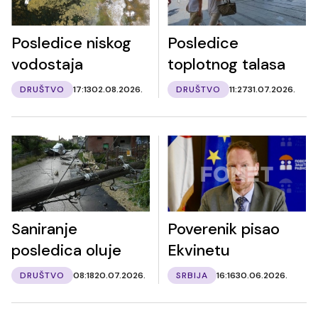
Posledice niskog
Posledice
vodostaja
toplotnog talasa
DRUŠTVO
17:13
02.08.2026.
DRUŠTVO
11:27
31.07.2026.
Saniranje
Poverenik pisao
posledica oluje
Ekvinetu
DRUŠTVO
08:18
20.07.2026.
SRBIJA
16:16
30.06.2026.