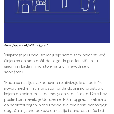
Fonet/facebook/Niš moj grad
"Najstrašnije u celoj situaciji nije samo sam incident, već
činjenica da smo došli do toga da građani više nisu
sigurni ni kada mirno stoje na ulici", navodi se u
saopštenju.
"Kada se nasilje svakodnevno relativizuje kroz politički
govor, medije i javni prostor, onda dobijamo društvo u
kojem pojedinci misle da mogu da rade šta god žele bez
posledica", navelo je Udruženje "Niš, moj grad" i zatražilo
da nadležni organi hitno utvrde sve okolnosti današnjeg
događaja i jasno pokažu da nasilje i bahatost neće biti