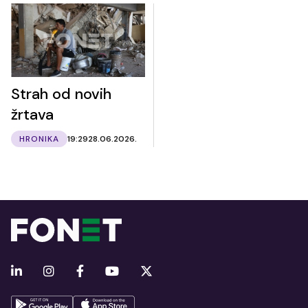
Strah od novih
žrtava
HRONIKA
19:29
28.06.2026.