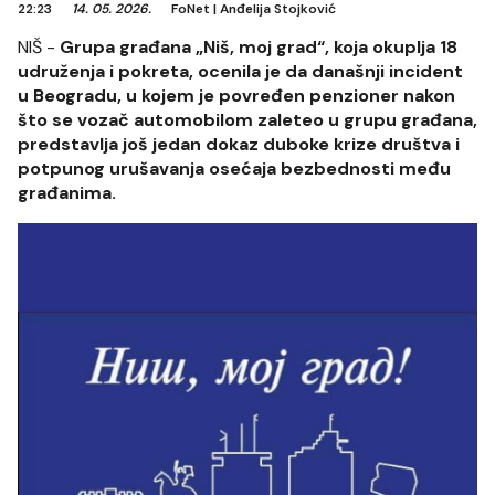
22:23
14. 05. 2026.
FoNet
|
Anđelija Stojković
NIŠ -
Grupa građana „Niš, moj grad“, koja okuplja 18
udruženja i pokreta, ocenila je da današnji incident
u Beogradu, u kojem je povređen penzioner nakon
što se vozač automobilom zaleteo u grupu građana,
predstavlja još jedan dokaz duboke krize društva i
potpunog urušavanja osećaja bezbednosti među
građanima.