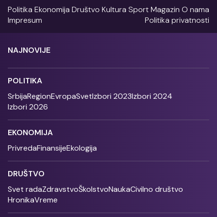
Politika
Ekonomija
Društvo
Kultura
Sport
Magazin
O nama
Impresum
Politika privatnosti
NAJNOVIJE
POLITIKA
Srbija
Region
Evropa
Svet
Izbori 2023
Izbori 2024
Izbori 2026
EKONOMIJA
Privreda
Finansije
Ekologija
DRUŠTVO
Svet rada
Zdravstvo
Školstvo
Nauka
Civilno društvo
Hronika
Vreme