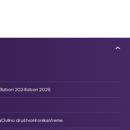
3
Izbori 2024
Izbori 2026
a
Civilno društvo
Hronika
Vreme