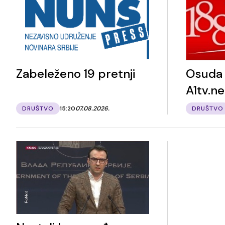
Zabeleženo 19 pretnji
Osuda 
A1tv.ne
DRUŠTVO
15:20
07.08.2026.
DRUŠTVO