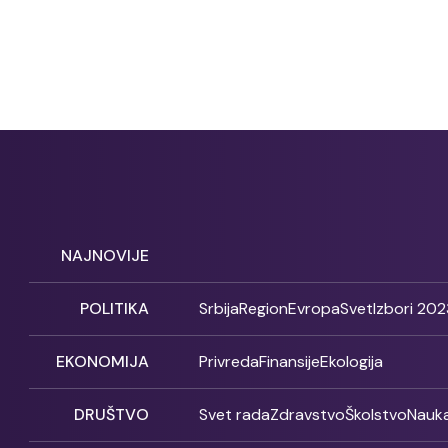
NAJNOVIJE
POLITIKA
Srbija
Region
Evropa
Svet
Izbori 202
EKONOMIJA
Privreda
Finansije
Ekologija
DRUŠTVO
Svet rada
Zdravstvo
Školstvo
Nauk