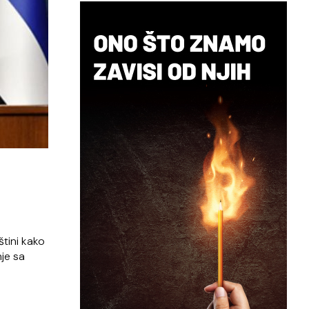
štini kako
je sa