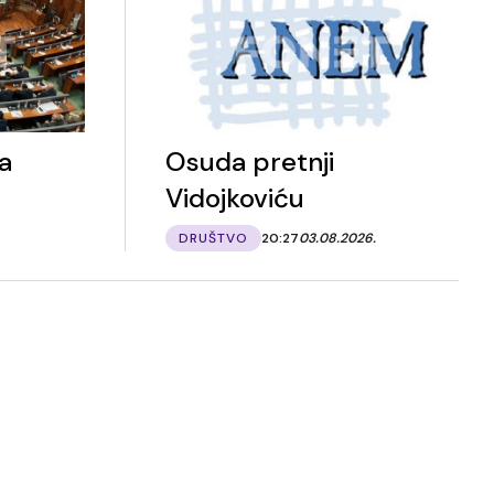
a
Osuda pretnji
Vidojkoviću
DRUŠTVO
20:27
03.08.2026.