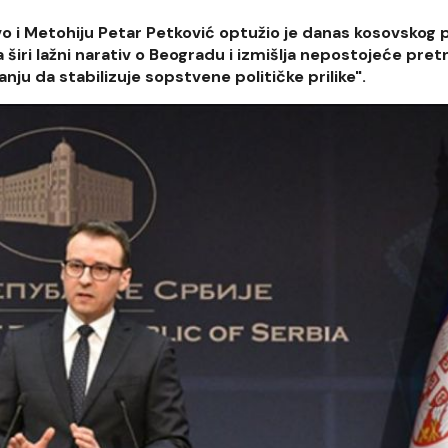
ovo i Metohiju Petar Petković optužio je danas kosovskog 
širi lažni narativ o Beogradu i izmišlja nepostojeće pretn
anju da stabilizuje sopstvene političke prilike".