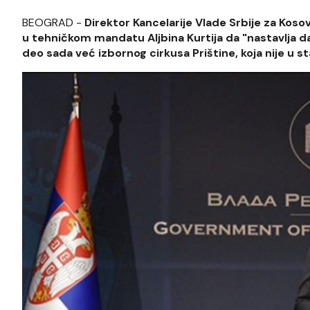
BEOGRAD -
Direktor Kancelarije Vlade Srbije za Kos
u tehničkom mandatu Aljbina Kurtija da "nastavlja da 
deo sada već izbornog cirkusa Prištine, koja nije u st