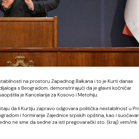
stabilnosti na prostoru Zapadnog Balkana i to je Kurti danas
jaloga s Beogradom, demonstrirajući da je glavni kočničar
aopštila je Kancelarija za Kosovo i Metohiju.
aju da li Kurtiju zapravo odgovara politička nestabilnost u Pri
ogradom i formiranje Zajednice srpskih opština, kao i suočavan
dno ne sme da sedne za isti pregovarački sto. (kraj) vem/mk