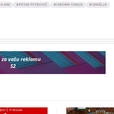
ZA KIM
#PETAR PETKOVIĆ
#IZBORNI CIRKUS
#IZMIŠLJA