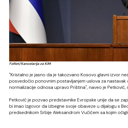
FoNet/Kancelarija za KiM
"Kristalno je jasno da je takozvano Kosovo glavni izvor ne
posvedočio ponovnim postavljanjem uslova za nastavak di
normalizacije odnosa upravo Priština", naveo je Petković, s
Petković je pozvao predstavnike Evropske unije da se zapit
bi imao izgovor da izbegne svoje obaveze u dijalogu s Be
predsednikom Srbije Aleksandrom Vučićem sa kojim očigle