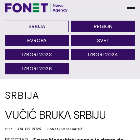
SRBIJA
REGION
EVROPA
SVET
IZBORI 2023
IZBORI 2024
IZBORI 2026
SRBIJA
VUČIĆ BRUKA SRBIJU
11:17
04. 06. 2026.
FoNet
|
Vera Barišić
BEOGRAD -
Savez Monarhisti ocenio je danas da