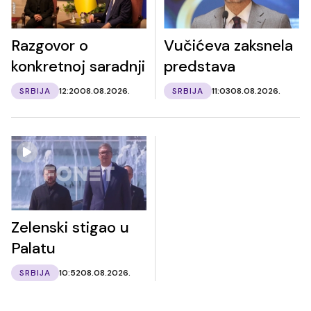
Razgovor o
Vučićeva zaksnela
konkretnoj saradnji
predstava
SRBIJA
12:20
08.08.2026.
SRBIJA
11:03
08.08.2026.
Zelenski stigao u
Palatu
SRBIJA
10:52
08.08.2026.