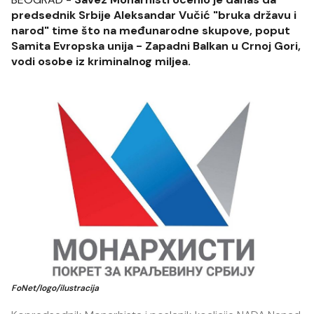
predsednik Srbije Aleksandar Vučić "bruka državu i
narod" time što na međunarodne skupove, poput
Samita Evropska unija - Zapadni Balkan u Crnoj Gori,
vodi osobe iz kriminalnog miljea.
FoNet/logo/ilustracija