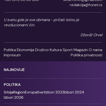
redakcija@fonet.rs
U svetu gde je sve obmana - pričati istinu je
revolucionarni čin.
Džordž Orvel
Politika
Ekonomija
Društvo
Kultura
Sport
Magazin
O nama
Impresum
Politika privatnosti
NAJNOVIJE
POLITIKA
Srbija
Region
Evropa
Svet
Izbori 2023
Izbori 2024
Izbori 2026