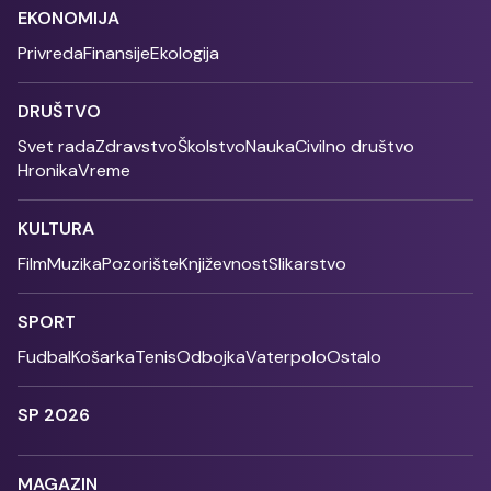
EKONOMIJA
Privreda
Finansije
Ekologija
DRUŠTVO
Svet rada
Zdravstvo
Školstvo
Nauka
Civilno društvo
Hronika
Vreme
KULTURA
Film
Muzika
Pozorište
Književnost
Slikarstvo
SPORT
Fudbal
Košarka
Tenis
Odbojka
Vaterpolo
Ostalo
SP 2026
MAGAZIN