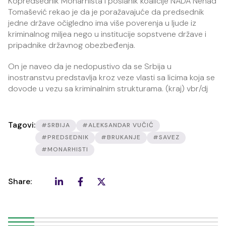
Kopredsednik Monarhista i poslanik koalicije NADA Nenad
Tomašević rekao je da je poražavajuće da predsednik
jedne države očigledno ima više poverenja u ljude iz
kriminalnog miljea nego u institucije sopstvene države i
pripadnike državnog obezbeđenja.
On je naveo da je nedopustivo da se Srbija u
inostranstvu predstavlja kroz veze vlasti sa licima koja se
dovode u vezu sa kriminalnim strukturama. (kraj) vbr/dj
Tagovi:
#SRBIJA
#ALEKSANDAR VUČIĆ
#PREDSEDNIK
#BRUKANJE
#SAVEZ
#MONARHISTI
Share: