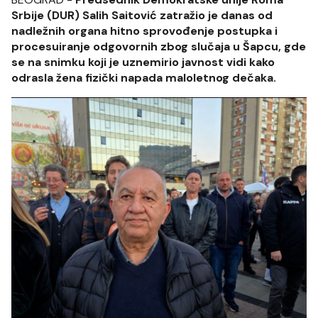
Srbije (DUR) Salih Saitović zatražio je danas od
nadležnih organa hitno sprovođenje postupka i
procesuiranje odgovornih zbog slučaja u Šapcu, gde
se na snimku koji je uznemirio javnost vidi kako
odrasla žena fizički napada maloletnog dečaka.