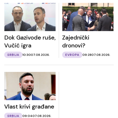
Dok Gazivode ruše,
Zajednički
Vučić igra
dronovi?
SRBIJA
10:30
07.08.2026.
EVROPA
09:28
07.08.2026.
Vlast krivi građane
SRBIJA
09:04
07.08.2026.