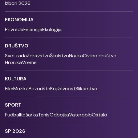
Izbori 2026
EKONOMIJA
Privreda
Finansije
Ekologija
DRUŠTVO
Svet rada
Zdravstvo
Školstvo
Nauka
Civilno društvo
Hronika
Vreme
KULTURA
Film
Muzika
Pozorište
Književnost
Slikarstvo
SPORT
Fudbal
Košarka
Tenis
Odbojka
Vaterpolo
Ostalo
SP 2026