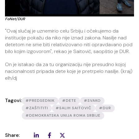
FoNet/DUR
"Ovaj slučaj je uznemirio celu Srbiju i očekujemo da
institucije pokažu da niko nije iznad zakona. Nasilje nad
detetom ne sme biti relativizovano niti opravdavano pod
bilo kojim izgovorom", rekao je Saitović, saopštio je DUR.
On je istakao da za tu organizaciju nije presudno kojoj
nacionalnosti pripada dete koje je pretrpelo nasilje. (kraj)
elh/dj
Tagovi:
#PREDSEDNIK
#DETE
#SVAKO
#ZAŠTITITI
#SALIH SAITOVIĆ
#DUR
#DEMOKRATSKA UNIJA ROMA SRBIJE
Share: