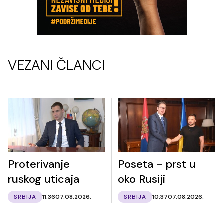
VEZANI ČLANCI
Proterivanje
Poseta - prst u
ruskog uticaja
oko Rusiji
SRBIJA
11:36
07.08.2026.
SRBIJA
10:37
07.08.2026.