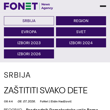
SRBIJA
REGION
EVROPA
SVET
IZBORI 2023
IZBORI 2024
IZBORI 2026
SRBIJA
ZAŠTITITI SVAKO DETE
08:44
08. 07. 2026.
FoNet
|
Eldin Hadžović
BEOGRAD -
Predsednik Demokratske unije Roma