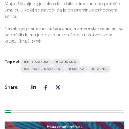
Majka Navaljnog je rekla da je bila primorana da potpiše
umrlicu u kojoj se navodi da je on preminuo prirodnom
smrću.
Navaljni je preminuo 16. februara, a zatvorski zvaničnici su
saopštili da mu je pozlilo nakon šetnje u zatvorskom
krugu. (kraj) is/mk
Tagovi:
#ULTIMATUM
#SAHRANA
#ALEKSEJ NAVALJNI
#MAJKA
#TAJNA
Share: