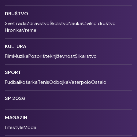
DRUŠTVO
Svet rada
Zdravstvo
Školstvo
Nauka
Civilno društvo
Hronika
Vreme
KULTURA
Film
Muzika
Pozorište
Književnost
Slikarstvo
SPORT
Fudbal
Košarka
Tenis
Odbojka
Vaterpolo
Ostalo
SP 2026
MAGAZIN
Lifestyle
Moda