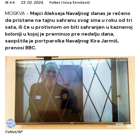
18:44
23. 02. 2024.
FoNet
|
Ivica Strnčević
MOSKVA -
Majci Alekseja Navaljnog danas je rečeno
da pristane na tajnu sahranu svog sina u roku od tri
sata, ili će u protivnom on biti sahranjen u kaznenoj
koloniji u kojoj je preminuo pre nedelju dana,
saopštila je portparolka Navaljnog Kira Jarmiš,
prenosi BBC.
FoNet/AP