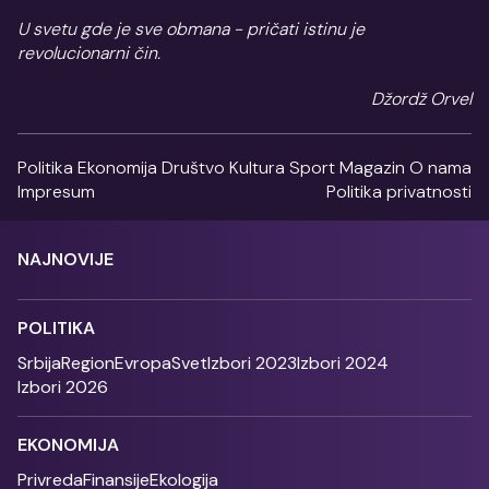
U svetu gde je sve obmana - pričati istinu je
revolucionarni čin.
Džordž Orvel
Politika
Ekonomija
Društvo
Kultura
Sport
Magazin
O nama
Impresum
Politika privatnosti
NAJNOVIJE
POLITIKA
Srbija
Region
Evropa
Svet
Izbori 2023
Izbori 2024
Izbori 2026
EKONOMIJA
Privreda
Finansije
Ekologija