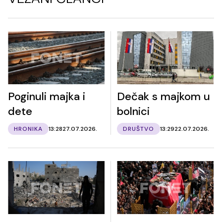
Poginuli majka i
Dečak s majkom u
dete
bolnici
HRONIKA
13:28
27.07.2026.
DRUŠTVO
13:29
22.07.2026.