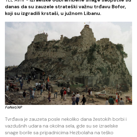
danas da su zauzele strateški važnu trđavu Bofor,
koji su izgradili krstaši, u južnom Libanu.
FoNet/AP
Tvrđava je zauzeta posle nekoliko dana žestokih borbi i
vazdušnih udara na okolna sela, gde su se izraelske
snage borile sa pripadnicima Hezbolaha na teško