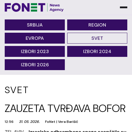
SRBIJA
REGION
EVROPA
SVET
IZBORI 2023
IZBORI 2024
IZBORI 2026
SVET
ZAUZETA TVRĐAVA BOFOR
12:56
31. 05. 2026.
FoNet
|
Vera Barišić
TEL AVIV -
Izraelske odbrambene snage saopštile su