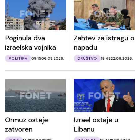
Poginula dva
Zahtev za istragu o
izraelska vojnika
napadu
POLITIKA
09:15
06.08.2026.
DRUŠTVO
19:48
22.06.2026.
Ormuz ostaje
Izrael ostaje u
zatvoren
Libanu