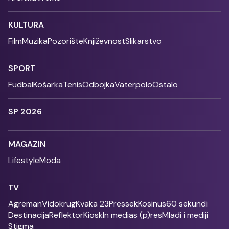
KULTURA
Film
Muzika
Pozorište
Književnost
Slikarstvo
SPORT
Fudbal
Košarka
Tenis
Odbojka
Vaterpolo
Ostalo
SP 2026
MAGAZIN
Lifestyle
Moda
TV
Agreman
Vidokrug
Kvaka 23
Pressek
Kosinus
60 sekundi
Destinacija
Reflektor
Kiosk
In medias (p)res
Mladi i mediji
Stigma