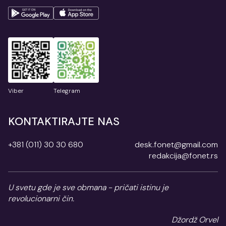
Viber
Telegram
KONTAKTIRAJTE NAS
+381 (011) 30 30 680
desk.fonet@gmail.com
redakcija@fonet.rs
U svetu gde je sve obmana - pričati istinu je
revolucionarni čin.
Džordž Orvel