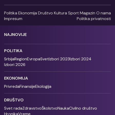
Politika
Ekonomija
Društvo
Kultura
Sport
Magazin
O nama
Impresum
Politika privatnosti
NAJNOVIJE
POLITIKA
Srbija
Region
Evropa
Svet
Izbori 2023
Izbori 2024
Izbori 2026
EKONOMIJA
Privreda
Finansije
Ekologija
DRUŠTVO
Svet rada
Zdravstvo
Školstvo
Nauka
Civilno društvo
Hronika
Vreme