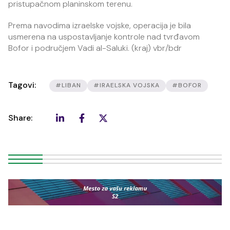
pristupačnom planinskom terenu.
Prema navodima izraelske vojske, operacija je bila
usmerena na uspostavljanje kontrole nad tvrđavom
Bofor i područjem Vadi al-Saluki. (kraj) vbr/bdr
Tagovi:
#LIBAN
#IRAELSKA VOJSKA
#BOFOR
Share: