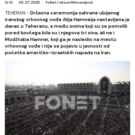
12:10
05. 07. 2026.
FoNet
|
Vesna Milosavljević
TEHERAN -
Državna ceremonija sahrane ubijenog
iranskog vrhovnog vođe Alija Hamneija nastavljena je
danas u Teheranu, a među onima koji su se pomolili
pored kovčega bila su i njegova tri sina, ali ne i
Modžtaba Hamnei, koji ga je nasledio na mestu
vrhovnog vođe i nije se pojavio u javnosti od
početka američko-izraelskih napada na Iran.