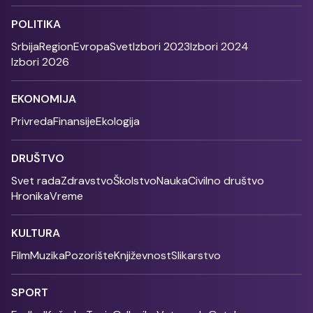
POLITIKA
Srbija
Region
Evropa
Svet
Izbori 2023
Izbori 2024
Izbori 2026
EKONOMIJA
Privreda
Finansije
Ekologija
DRUŠTVO
Svet rada
Zdravstvo
Školstvo
Nauka
Civilno društvo
Hronika
Vreme
KULTURA
Film
Muzika
Pozorište
Književnost
Slikarstvo
SPORT