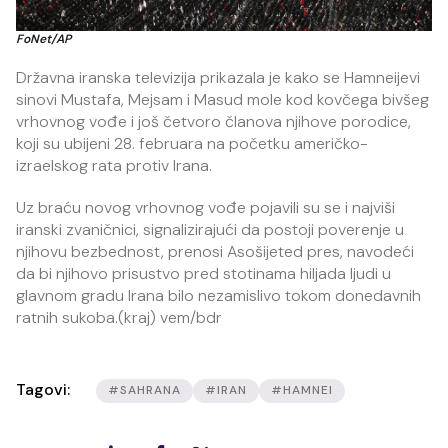
FoNet/AP
Državna iranska televizija prikazala je kako se Hamneijevi
sinovi Mustafa, Mejsam i Masud mole kod kovčega bivšeg
vrhovnog vođe i još četvoro članova njihove porodice,
koji su ubijeni 28. februara na početku američko-
izraelskog rata protiv Irana.
Uz braću novog vrhovnog vođe pojavili su se i najviši
iranski zvaničnici, signalizirajući da postoji poverenje u
njihovu bezbednost, prenosi Asošijeted pres, navodeći
da bi njihovo prisustvo pred stotinama hiljada ljudi u
glavnom gradu Irana bilo nezamislivo tokom donedavnih
ratnih sukoba.(kraj) vem/bdr
Tagovi:
#SAHRANA
#IRAN
#HAMNEI