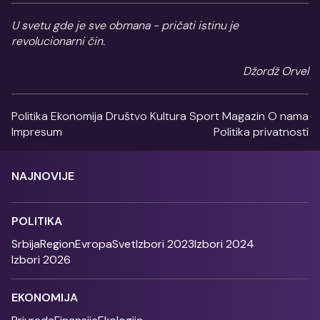
U svetu gde je sve obmana - pričati istinu je
revolucionarni čin.
Džordž Orvel
Politika
Ekonomija
Društvo
Kultura
Sport
Magazin
O nama
Impresum
Politika privatnosti
NAJNOVIJE
POLITIKA
Srbija
Region
Evropa
Svet
Izbori 2023
Izbori 2024
Izbori 2026
EKONOMIJA