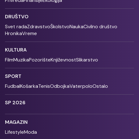
Privreda
Finansije
Ekologija
DRUŠTVO
Svet rada
Zdravstvo
Školstvo
Nauka
Civilno društvo
Hronika
Vreme
KULTURA
Film
Muzika
Pozorište
Književnost
Slikarstvo
SPORT
Fudbal
Košarka
Tenis
Odbojka
Vaterpolo
Ostalo
SP 2026
MAGAZIN
Lifestyle
Moda