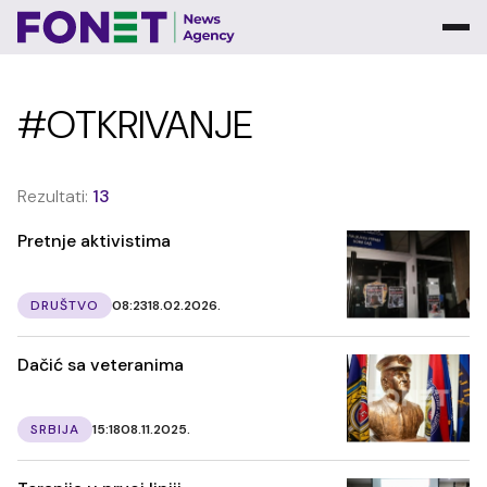
#OTKRIVANJE
Rezultati:
13
Pretnje aktivistima
DRUŠTVO
08:23
18.02.2026.
Dačić sa veteranima
SRBIJA
15:18
08.11.2025.