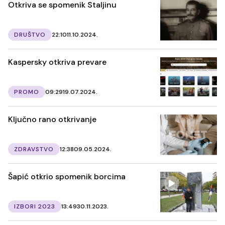
Otkriva se spomenik Staljinu
DRUŠTVO
22:10
11.10.2024.
Kaspersky otkriva prevare
PROMO
09:29
19.07.2024.
Ključno rano otkrivanje
ZDRAVSTVO
12:38
09.05.2024.
Šapić otkrio spomenik borcima
IZBORI 2023
13:49
30.11.2023.