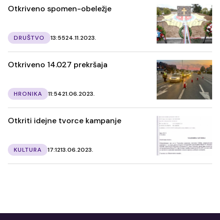
Otkriveno spomen-obeležje
DRUŠTVO
13:55
24.11.2023.
Otkriveno 14.027 prekršaja
HRONIKA
11:54
21.06.2023.
Otkriti idejne tvorce kampanje
KULTURA
17:12
13.06.2023.