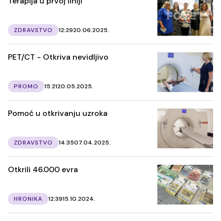
Terapija u prvoj liniji
ZDRAVSTVO
12:29
20.06.2025.
PET/CT - Otkriva nevidljivo
PROMO
15:21
20.05.2025.
Pomoć u otkrivanju uzroka
ZDRAVSTVO
14:35
07.04.2025.
Otkrili 46.000 evra
HRONIKA
12:39
15.10.2024.