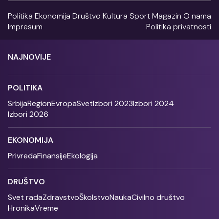
Politika
Ekonomija
Društvo
Kultura
Sport
Magazin
O nama
Impresum
Politika privatnosti
NAJNOVIJE
POLITIKA
Srbija
Region
Evropa
Svet
Izbori 2023
Izbori 2024
Izbori 2026
EKONOMIJA
Privreda
Finansije
Ekologija
DRUŠTVO
Svet rada
Zdravstvo
Školstvo
Nauka
Civilno društvo
Hronika
Vreme