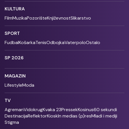
KULTURA
Film
Muzika
Pozorište
Književnost
Slikarstvo
SPORT
Fudbal
Košarka
Tenis
Odbojka
Vaterpolo
Ostalo
SP 2026
MAGAZIN
Lifestyle
Moda
TV
Agreman
Vidokrug
Kvaka 23
Pressek
Kosinus
60 sekundi
Destinacija
Reflektor
Kiosk
In medias (p)res
Mladi i mediji
Stigma