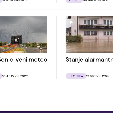
šen crveni meteo
Stanje alarmant
10:45
24.09.2023.
HRONIKA
19:55
17.05.2023.