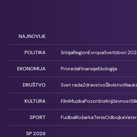
NAJNOVIJE
POLITIKA
Srbija
Region
Evropa
Svet
Izbori 202
EKONOMIJA
Privreda
Finansije
Ekologija
DRUŠTVO
Svet rada
Zdravstvo
Školstvo
Nauk
KULTURA
Film
Muzika
Pozorište
Književnost
Sl
SPORT
Fudbal
Košarka
Tenis
Odbojka
Vate
SP 2026