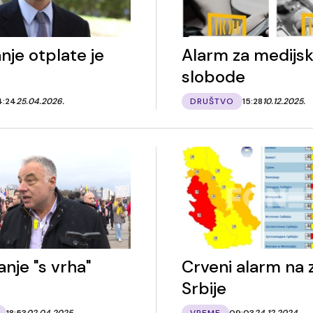
nje otplate je
Alarm za medijs
slobode
4:24
25.04.2026.
DRUŠTVO
15:28
10.12.2025.
anje "s vrha"
Crveni alarm na
Srbije
18:53
02.04.2025.
VREME
09:03
24.12.2024.