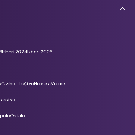
3
Izbori 2024
Izbori 2026
a
Civilno društvo
Hronika
Vreme
ikarstvo
rpolo
Ostalo