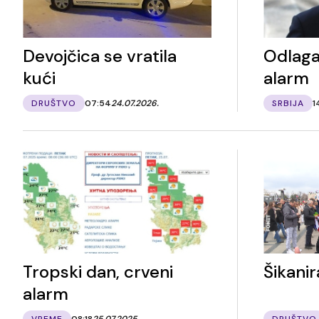
Devojčica se vratila
Odlaga
kući
alarm
DRUŠTVO
07:54
24.07.2026.
SRBIJA
1
Tropski dan, crveni
Šikanir
alarm
VREME
08:18
25.07.2025.
DRUŠTVO