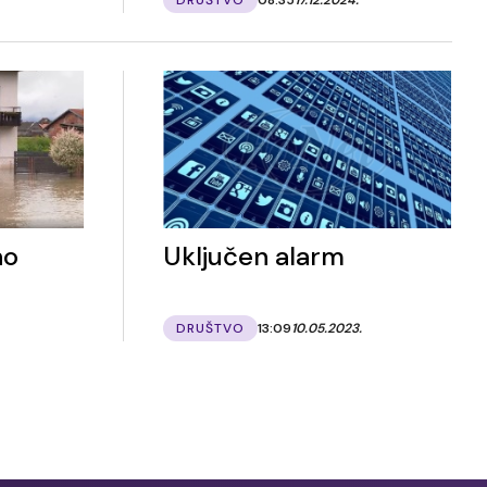
no
Uključen alarm
DRUŠTVO
13:09
10.05.2023.