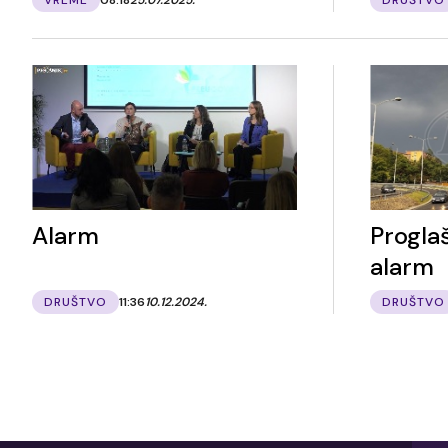
Alarm
Progla
alarm
DRUŠTVO
11:36
10.12.2024.
DRUŠTVO