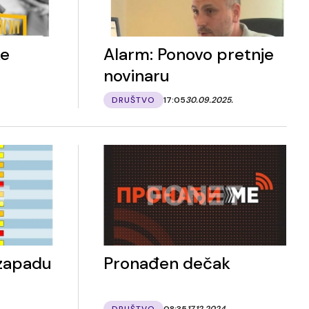
ke
Alarm: Ponovo pretnje
novinaru
DRUŠTVO
17:05
30.09.2025.
 zapadu
Pronađen dečak
DRUŠTVO
08:35
17.12.2024.