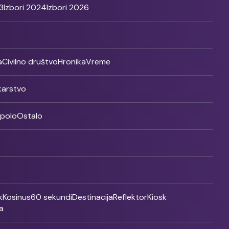
3
Izbori 2024
Izbori 2026
a
Civilno društvo
Hronika
Vreme
ikarstvo
rpolo
Ostalo
k
Kosinus
60 sekundi
Destinacija
Reflektor
Kiosk
a