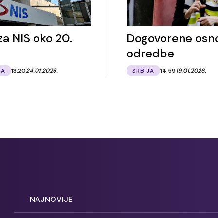
za NIS oko 20.
Dogovorene osn
odredbe
JA
13:20
24.01.2026.
SRBIJA
14:59
19.01.2026.
NAJNOVIJE