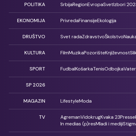
POLITIKA
Srbija
Region
Evropa
Svet
Izbori 202
EKONOMIJA
Privreda
Finansije
Ekologija
DRUŠTVO
Svet rada
Zdravstvo
Školstvo
Nauk
KULTURA
Film
Muzika
Pozorište
Književnost
Sl
SPORT
Fudbal
Košarka
Tenis
Odbojka
Vate
SP 2026
MAGAZIN
Lifestyle
Moda
TV
Agreman
Vidokrug
Kvaka 23
Presse
In medias (p)res
Mladi i mediji
Stigm