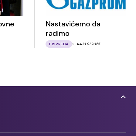
ovne
Nastavićemo da
radimo
PRIVREDA
18:44
10.01.2025.