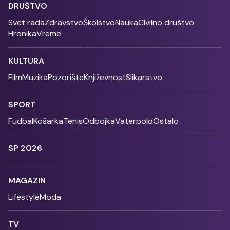
DRUŠTVO
Svet rada
Zdravstvo
Školstvo
Nauka
Civilno društvo
Hronika
Vreme
KULTURA
Film
Muzika
Pozorište
Književnost
Slikarstvo
SPORT
Fudbal
Košarka
Tenis
Odbojka
Vaterpolo
Ostalo
SP 2026
MAGAZIN
Lifestyle
Moda
TV