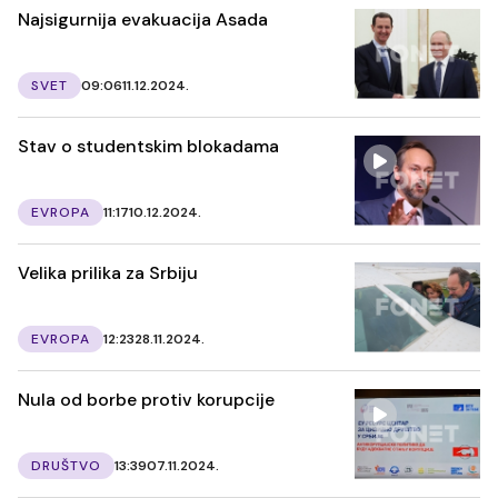
Najsigurnija evakuacija Asada
SVET
09:06
11.12.2024.
Stav o studentskim blokadama
EVROPA
11:17
10.12.2024.
Velika prilika za Srbiju
EVROPA
12:23
28.11.2024.
Nula od borbe protiv korupcije
DRUŠTVO
13:39
07.11.2024.