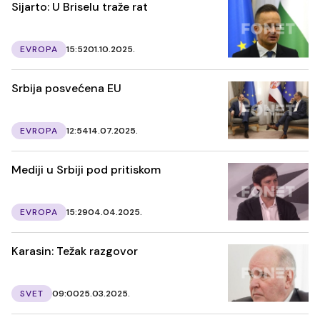
Sijarto: U Briselu traže rat
EVROPA
15:52
01.10.2025.
Srbija posvećena EU
EVROPA
12:54
14.07.2025.
Mediji u Srbiji pod pritiskom
EVROPA
15:29
04.04.2025.
Karasin: Težak razgovor
SVET
09:00
25.03.2025.