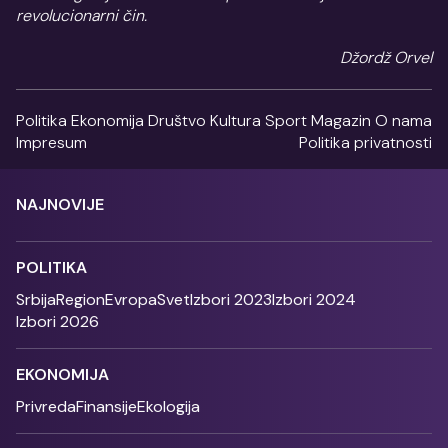
revolucionarni čin.
Džordž Orvel
Politika
Ekonomija
Društvo
Kultura
Sport
Magazin
O nama
Impresum
Politika privatnosti
NAJNOVIJE
POLITIKA
Srbija
Region
Evropa
Svet
Izbori 2023
Izbori 2024
Izbori 2026
EKONOMIJA
Privreda
Finansije
Ekologija