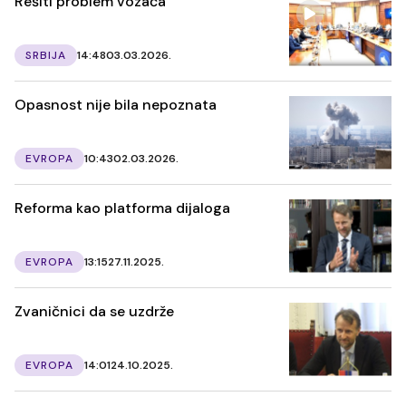
Rešiti problem vozača
SRBIJA
14:48
03.03.2026.
Opasnost nije bila nepoznata
EVROPA
10:43
02.03.2026.
Reforma kao platforma dijaloga
EVROPA
13:15
27.11.2025.
Zvaničnici da se uzdrže
EVROPA
14:01
24.10.2025.