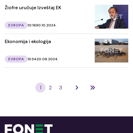
Žiofre uručuje Izveštaj EK
EVROPA
10:16
30.10.2024.
Ekonomija i ekologija
EVROPA
13:34
20.09.2024.
1
2
3