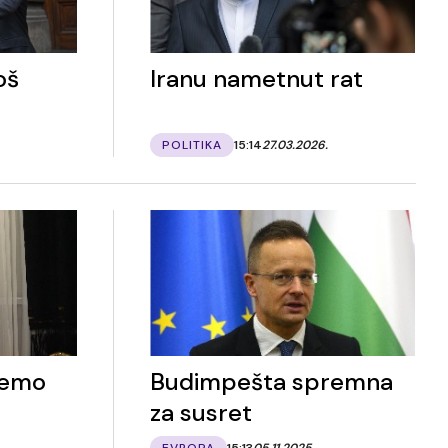
oš
Iranu nametnut rat
POLITIKA
15:14
27.03.2026.
ćemo
Budimpešta spremna
za susret
EVROPA
15:13
05.11.2025.