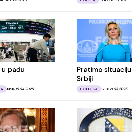
i u padu
Pratimo situaciju
Srbiji
JA
13:31
05.04.2025.
POLITIKA
12:01
21.03.2025.