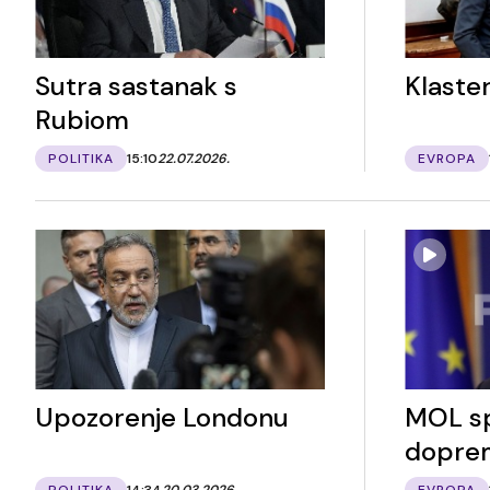
Sutra sastanak s
Klaster
Rubiom
POLITIKA
15:10
22.07.2026.
EVROPA
Upozorenje Londonu
MOL s
doprem
POLITIKA
14:34
20.03.2026.
EVROPA