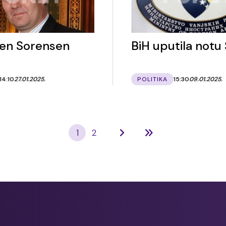
en Sorensen
BiH uputila notu S
14:10
27.01.2025.
POLITIKA
15:30
09.01.2025.
1
2