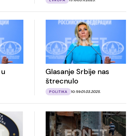
 u
Glasanje Srbije nas
štrecnulo
POLITIKA
10:59
01.03.2025.