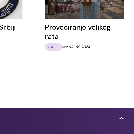
rbiji
Provociranje velikog
rata
SVET
13:55
18.09.2024.