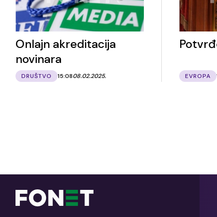
Onlajn akreditacija
Potvrđ
novinara
DRUŠTVO
15:08
08.02.2025.
EVROPA