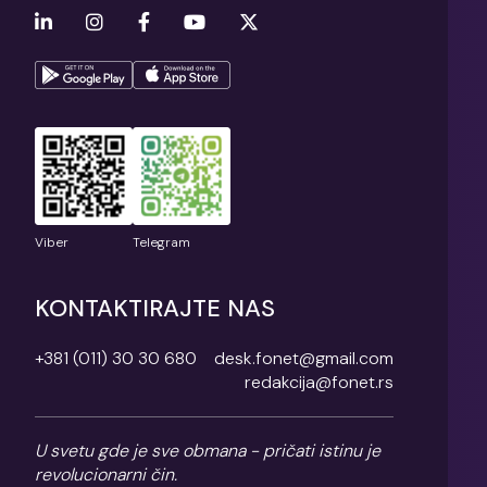
Viber
Telegram
KONTAKTIRAJTE NAS
+381 (011) 30 30 680
desk.fonet@gmail.com
redakcija@fonet.rs
U svetu gde je sve obmana - pričati istinu je
revolucionarni čin.