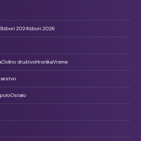
3
Izbori 2024
Izbori 2026
a
Civilno društvo
Hronika
Vreme
ikarstvo
rpolo
Ostalo