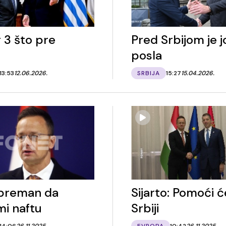
 3 što pre
Pred Srbijom je j
posla
13:53
12.06.2026.
SRBIJA
15:27
15.04.2026.
preman da
Sijarto: Pomoći 
i naftu
Srbiji
14:06
26.11.2025.
EVROPA
10:42
26.11.2025.