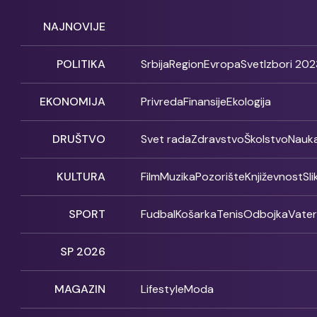
NAJNOVIJE
POLITIKA
Srbija
Region
Evropa
Svet
Izbori 202
EKONOMIJA
Privreda
Finansije
Ekologija
DRUŠTVO
Svet rada
Zdravstvo
Školstvo
Nauk
KULTURA
Film
Muzika
Pozorište
Književnost
Sl
SPORT
Fudbal
Košarka
Tenis
Odbojka
Vate
SP 2026
MAGAZIN
Lifestyle
Moda