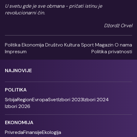
U svetu gde je sve obmana - pričati istinu je
revolucionarni čin.
Džordž Orvel
Politika
Ekonomija
Društvo
Kultura
Sport
Magazin
O nama
Impresum
Politika privatnosti
NAJNOVIJE
POLITIKA
Srbija
Region
Evropa
Svet
Izbori 2023
Izbori 2024
Izbori 2026
EKONOMIJA
Privreda
Finansije
Ekologija