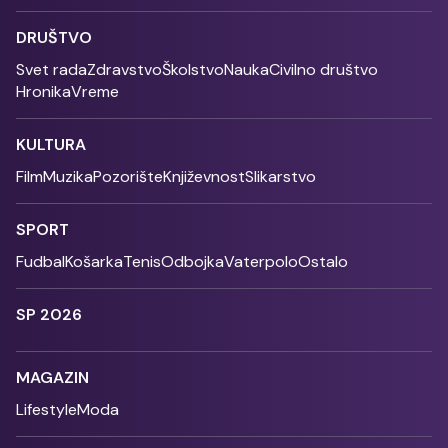
DRUŠTVO
Svet rada
Zdravstvo
Školstvo
Nauka
Civilno društvo
Hronika
Vreme
KULTURA
Film
Muzika
Pozorište
Književnost
Slikarstvo
SPORT
Fudbal
Košarka
Tenis
Odbojka
Vaterpolo
Ostalo
SP 2026
MAGAZIN
Lifestyle
Moda