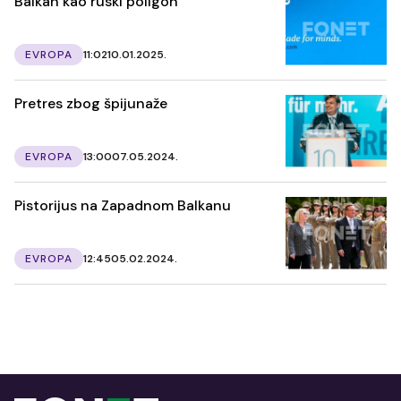
Balkan kao ruski poligon
EVROPA
11:02
10.01.2025.
Pretres zbog špijunaže
EVROPA
13:00
07.05.2024.
Pistorijus na Zapadnom Balkanu
EVROPA
12:45
05.02.2024.