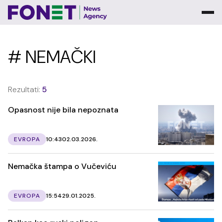
# NEMAČKI
Rezultati:
5
Opasnost nije bila nepoznata
EVROPA
10:43
02.03.2026.
Nemačka štampa o Vučeviću
EVROPA
15:54
29.01.2025.