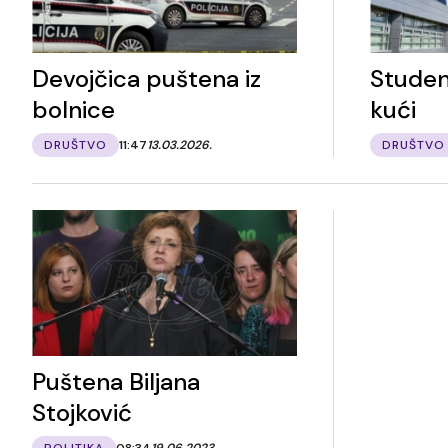
Devojčica puštena iz
Studen
bolnice
kući
DRUŠTVO
11:47
13.03.2026.
DRUŠTVO
Puštena Biljana
Stojković
POLITIKA
08:34
19.06.2023.