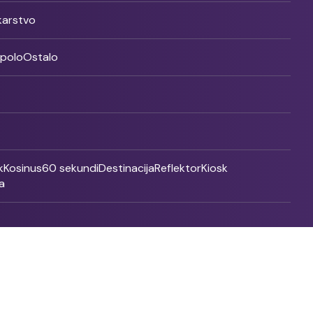
ikarstvo
rpolo
Ostalo
k
Kosinus
60 sekundi
Destinacija
Reflektor
Kiosk
a