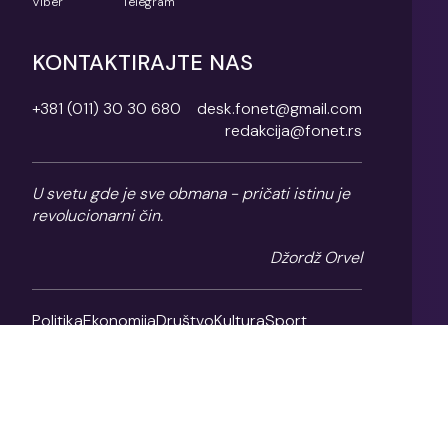
Viber
Telegram
KONTAKTIRAJTE NAS
+381 (011) 30 30 680
desk.fonet@gmail.com
redakcija@fonet.rs
U svetu gde je sve obmana - pričati istinu je
revolucionarni čin.
Džordž Orvel
Politika
Ekonomija
Društvo
Kultura
Sport
Magazin
O nama
Impresum
Politika privatnosti