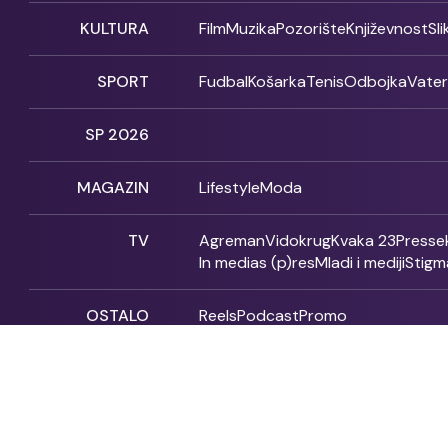
KULTURA
Film
Muzika
Pozorište
Književnost
Sl
SPORT
Fudbal
Košarka
Tenis
Odbojka
Vate
SP 2026
MAGAZIN
Lifestyle
Moda
TV
Agreman
Vidokrug
Kvaka 23
Presse
In medias (p)res
Mladi i mediji
Stigm
OSTALO
Reels
Podcast
Promo
Fonet - 2004 - 2026 - All rights reserved