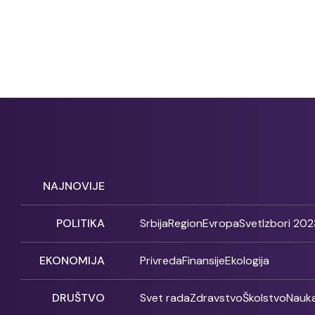
NAJNOVIJE
POLITIKA
Srbija
Region
Evropa
Svet
Izbori 202
EKONOMIJA
Privreda
Finansije
Ekologija
DRUŠTVO
Svet rada
Zdravstvo
Školstvo
Nauk