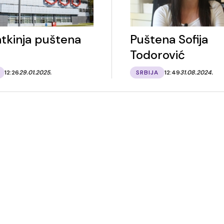
tkinja puštena
Puštena Sofija
Todorović
12:26
29.01.2025.
SRBIJA
12:49
31.08.2024.