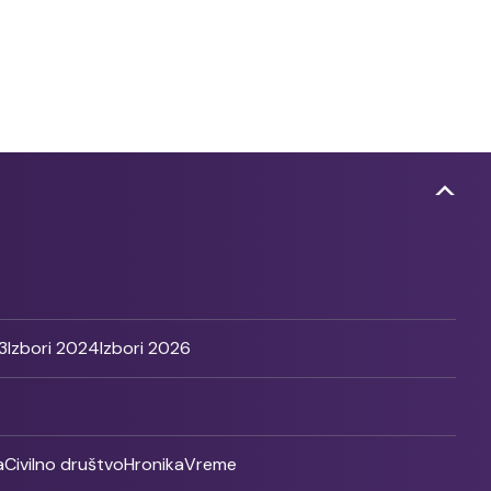
3
Izbori 2024
Izbori 2026
a
Civilno društvo
Hronika
Vreme