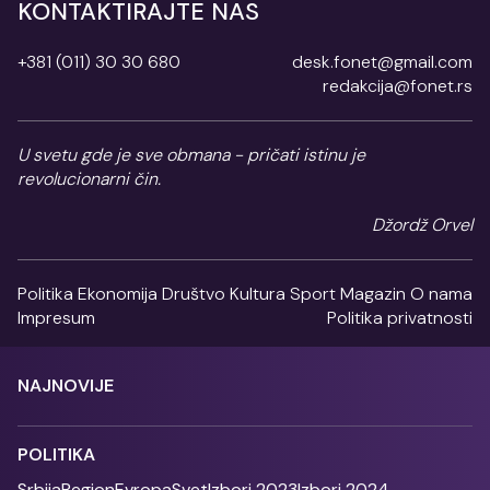
KONTAKTIRAJTE NAS
+381 (011) 30 30 680
desk.fonet@gmail.com
redakcija@fonet.rs
U svetu gde je sve obmana - pričati istinu je
revolucionarni čin.
Džordž Orvel
Politika
Ekonomija
Društvo
Kultura
Sport
Magazin
O nama
Impresum
Politika privatnosti
NAJNOVIJE
POLITIKA
Srbija
Region
Evropa
Svet
Izbori 2023
Izbori 2024