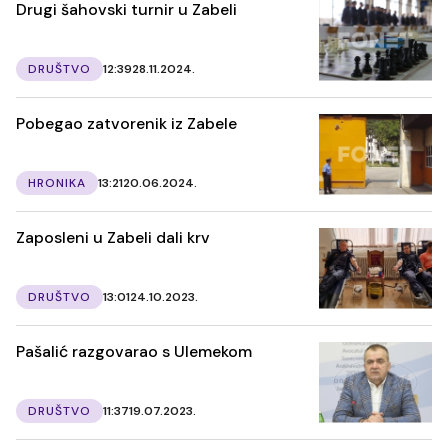
Drugi šahovski turnir u Zabeli
DRUŠTVO
12:39
28.11.2024.
Pobegao zatvorenik iz Zabele
HRONIKA
13:21
20.06.2024.
Zaposleni u Zabeli dali krv
DRUŠTVO
13:01
24.10.2023.
Pašalić razgovarao s Ulemekom
DRUŠTVO
11:37
19.07.2023.