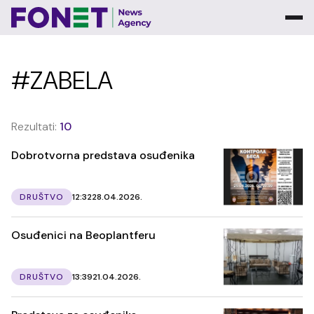
#ZABELA
Rezultati:
10
Dobrotvorna predstava osuđenika
DRUŠTVO
12:32
28.04.2026.
Osuđenici na Beoplantferu
DRUŠTVO
13:39
21.04.2026.