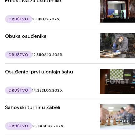
Predstava za osuđenike
DRUŠTVO
13:31
10.12.2025.
Obuka osuđenika
DRUŠTVO
12:35
02.10.2025.
Osuđenici prvi u onlajn šahu
DRUŠTVO
14:22
21.05.2025.
Šahovski turnir u Zabeli
DRUŠTVO
13:33
04.02.2025.