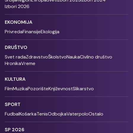
Izbori 2026
EKONOMIJA
Privreda
Finansije
Ekologija
DRUŠTVO
Svet rada
Zdravstvo
Školstvo
Nauka
Civilno društvo
Hronika
Vreme
KULTURA
Film
Muzika
Pozorište
Književnost
Slikarstvo
SPORT
Fudbal
Košarka
Tenis
Odbojka
Vaterpolo
Ostalo
SP 2026