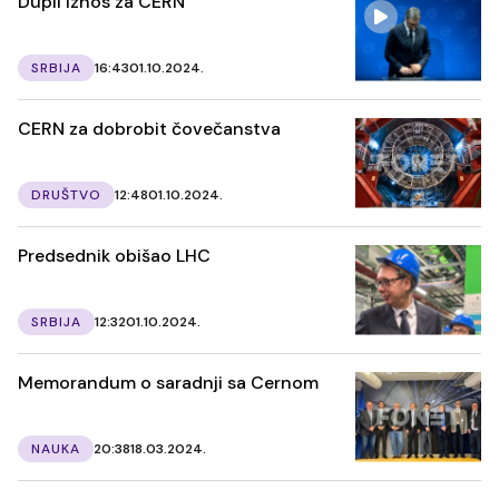
Dupli iznos za CERN
SRBIJA
16:43
01.10.2024.
CERN za dobrobit čovečanstva
DRUŠTVO
12:48
01.10.2024.
Predsednik obišao LHC
SRBIJA
12:32
01.10.2024.
Memorandum o saradnji sa Cernom
NAUKA
20:38
18.03.2024.