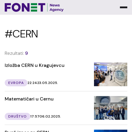
#CERN
Rezultati:
9
Izložba CERN u Kragujevcu
EVROPA
22:24
23.05.2025.
Matematičari u Cernu
DRUŠTVO
17:57
06.02.2025.