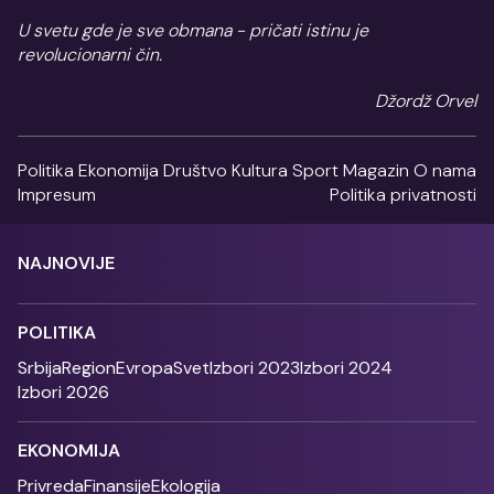
U svetu gde je sve obmana - pričati istinu je
revolucionarni čin.
Džordž Orvel
Politika
Ekonomija
Društvo
Kultura
Sport
Magazin
O nama
Impresum
Politika privatnosti
NAJNOVIJE
POLITIKA
Srbija
Region
Evropa
Svet
Izbori 2023
Izbori 2024
Izbori 2026
EKONOMIJA
Privreda
Finansije
Ekologija