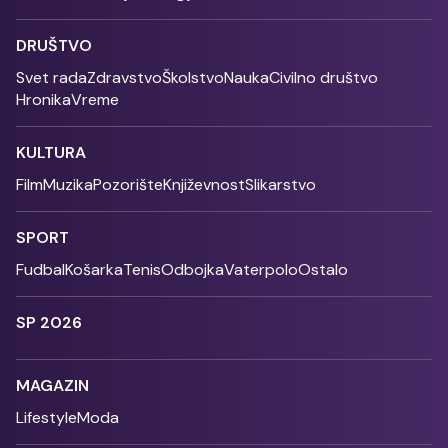
DRUŠTVO
Svet rada
Zdravstvo
Školstvo
Nauka
Civilno društvo
Hronika
Vreme
KULTURA
Film
Muzika
Pozorište
Književnost
Slikarstvo
SPORT
Fudbal
Košarka
Tenis
Odbojka
Vaterpolo
Ostalo
SP 2026
MAGAZIN
Lifestyle
Moda