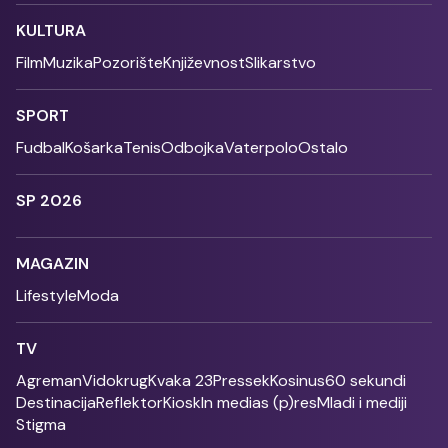
KULTURA
Film
Muzika
Pozorište
Književnost
Slikarstvo
SPORT
Fudbal
Košarka
Tenis
Odbojka
Vaterpolo
Ostalo
SP 2026
MAGAZIN
Lifestyle
Moda
TV
Agreman
Vidokrug
Kvaka 23
Pressek
Kosinus
60 sekundi
Destinacija
Reflektor
Kiosk
In medias (p)res
Mladi i mediji
Stigma