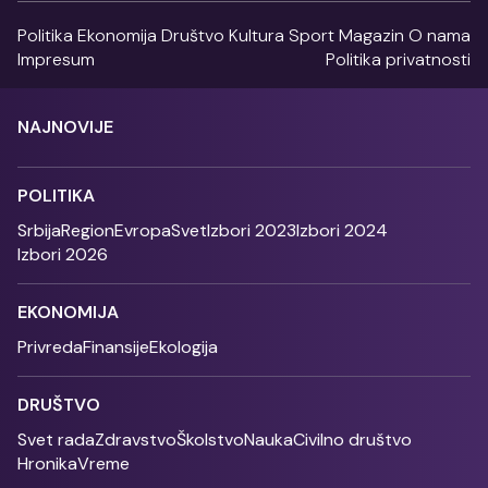
Politika
Ekonomija
Društvo
Kultura
Sport
Magazin
O nama
Impresum
Politika privatnosti
NAJNOVIJE
POLITIKA
Srbija
Region
Evropa
Svet
Izbori 2023
Izbori 2024
Izbori 2026
EKONOMIJA
Privreda
Finansije
Ekologija
DRUŠTVO
Svet rada
Zdravstvo
Školstvo
Nauka
Civilno društvo
Hronika
Vreme