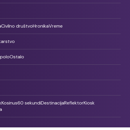
a
Civilno društvo
Hronika
Vreme
ikarstvo
rpolo
Ostalo
k
Kosinus
60 sekundi
Destinacija
Reflektor
Kiosk
a