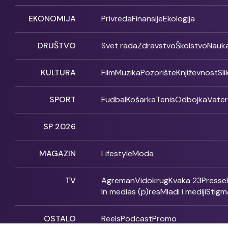
EKONOMIJA
Privreda
Finansije
Ekologija
DRUŠTVO
Svet rada
Zdravstvo
Školstvo
Nauk
KULTURA
Film
Muzika
Pozorište
Književnost
Sl
SPORT
Fudbal
Košarka
Tenis
Odbojka
Vate
SP 2026
MAGAZIN
Lifestyle
Moda
TV
Agreman
Vidokrug
Kvaka 23
Presse
In medias (p)res
Mladi i mediji
Stigm
OSTALO
Reels
Podcast
Promo