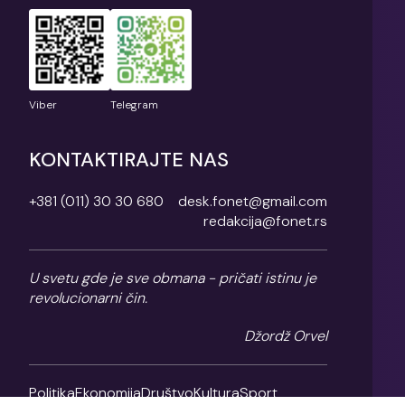
Viber
Telegram
KONTAKTIRAJTE NAS
+381 (011) 30 30 680
desk.fonet@gmail.com
redakcija@fonet.rs
U svetu gde je sve obmana - pričati istinu je
revolucionarni čin.
Džordž Orvel
Politika
Ekonomija
Društvo
Kultura
Sport