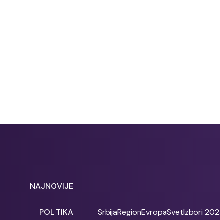
NAJNOVIJE
POLITIKA
Srbija
Region
Evropa
Svet
Izbori 202