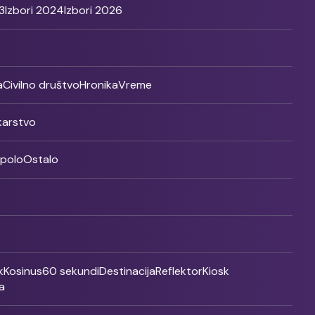
3
Izbori 2024
Izbori 2026
a
Civilno društvo
Hronika
Vreme
ikarstvo
rpolo
Ostalo
k
Kosinus
60 sekundi
Destinacija
Reflektor
Kiosk
a