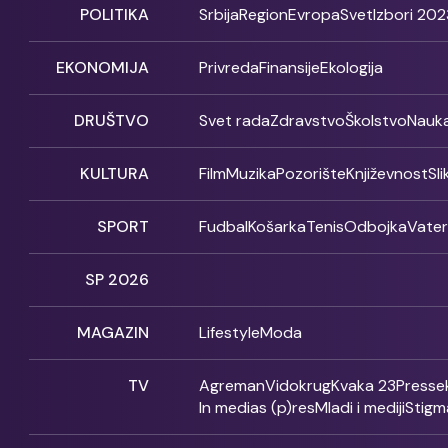
POLITIKA
Srbija
Region
Evropa
Svet
Izbori 202
EKONOMIJA
Privreda
Finansije
Ekologija
DRUŠTVO
Svet rada
Zdravstvo
Školstvo
Nauk
KULTURA
Film
Muzika
Pozorište
Književnost
Sl
SPORT
Fudbal
Košarka
Tenis
Odbojka
Vate
SP 2026
MAGAZIN
Lifestyle
Moda
TV
Agreman
Vidokrug
Kvaka 23
Presse
In medias (p)res
Mladi i mediji
Stigm