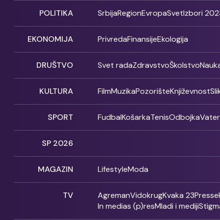
POLITIKA
Srbija
Region
Evropa
Svet
Izbori 202
EKONOMIJA
Privreda
Finansije
Ekologija
DRUŠTVO
Svet rada
Zdravstvo
Školstvo
Nauk
KULTURA
Film
Muzika
Pozorište
Književnost
Sl
SPORT
Fudbal
Košarka
Tenis
Odbojka
Vate
SP 2026
MAGAZIN
Lifestyle
Moda
TV
Agreman
Vidokrug
Kvaka 23
Presse
In medias (p)res
Mladi i mediji
Stigm