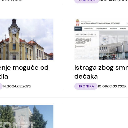
enje moguće od
Istraga zbog smr
ila
dečaka
14:20
24.03.2025.
HRONIKA
10:08
06.03.2025.