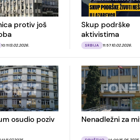
ica protiv još
Skup podrške
oba
aktivistima
10:11
13.02.2026.
SRBIJA
11:57
10.02.2026.
jum osudio poziv
Nenadležni za mi
7:12
11.07.2025.
DRUŠTVO
14:09
16.06.2025.