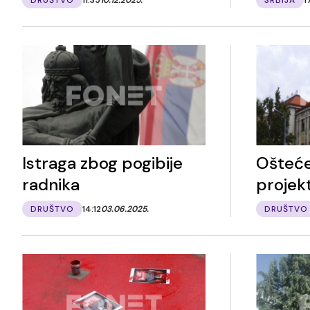
Istraga zbog pogibije
Ošteć
radnika
projekt
DRUŠTVO
14:12
03.06.2025.
DRUŠTVO