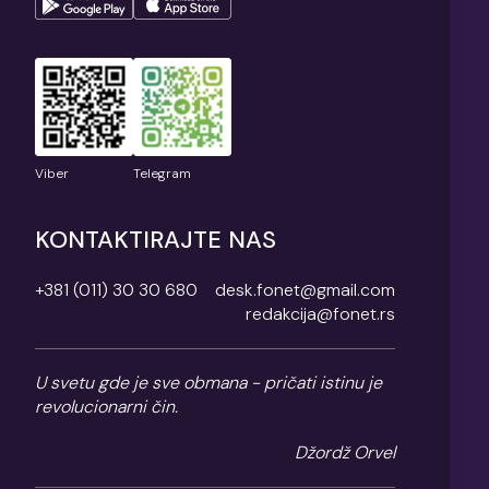
Viber
Telegram
KONTAKTIRAJTE NAS
+381 (011) 30 30 680
desk.fonet@gmail.com
redakcija@fonet.rs
U svetu gde je sve obmana - pričati istinu je
revolucionarni čin.
Džordž Orvel