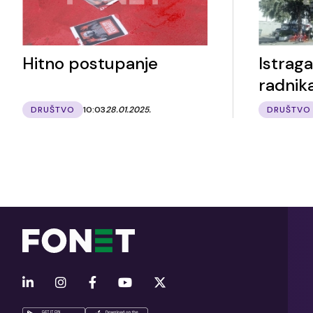
Hitno postupanje
Istrag
radnik
DRUŠTVO
10:03
28.01.2025.
DRUŠTVO