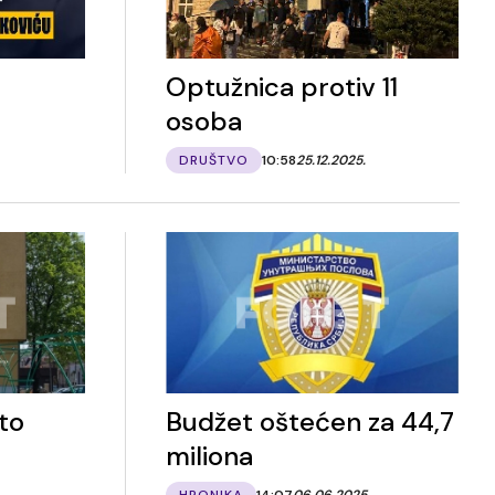
Optužnica protiv 11
osoba
DRUŠTVO
10:58
25.12.2025.
to
Budžet oštećen za 44,7
miliona
HRONIKA
14:07
06.06.2025.