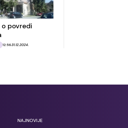
a o povredi
a
12:56
31.12.2024.
NAJNOVIJE