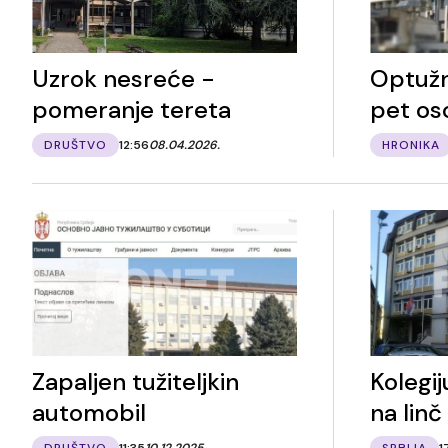
Uzrok nesreće -
Optužn
pomeranje tereta
pet os
DRUŠTVO
12:56
08.04.2026.
HRONIKA
Zapaljen tužiteljkin
Kolegi
automobil
na linč
DRUŠTVO
11:35
10.12.2025.
SRBIJA
1