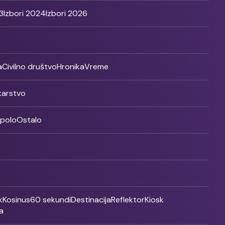
3
Izbori 2024
Izbori 2026
a
Civilno društvo
Hronika
Vreme
ikarstvo
rpolo
Ostalo
k
Kosinus
60 sekundi
Destinacija
Reflektor
Kiosk
a