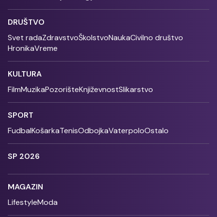
DRUŠTVO
Svet rada
Zdravstvo
Školstvo
Nauka
Civilno društvo
Hronika
Vreme
KULTURA
Film
Muzika
Pozorište
Književnost
Slikarstvo
SPORT
Fudbal
Košarka
Tenis
Odbojka
Vaterpolo
Ostalo
SP 2026
MAGAZIN
Lifestyle
Moda