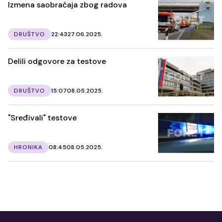
Izmena saobraćaja zbog radova
DRUŠTVO
22:43
27.06.2025.
Delili odgovore za testove
DRUŠTVO
15:07
08.05.2025.
"Sređivali" testove
HRONIKA
08:45
08.05.2025.