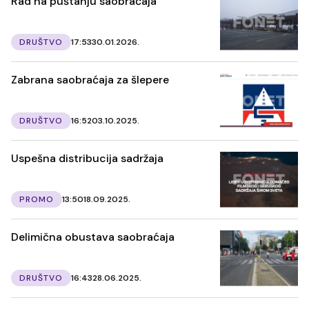
Rad na puštanju saobraćaja
DRUŠTVO
17:53
30.01.2026.
Zabrana saobraćaja za šlepere
DRUŠTVO
16:52
03.10.2025.
Uspešna distribucija sadržaja
PROMO
13:50
18.09.2025.
Delimična obustava saobraćaja
DRUŠTVO
16:43
28.06.2025.