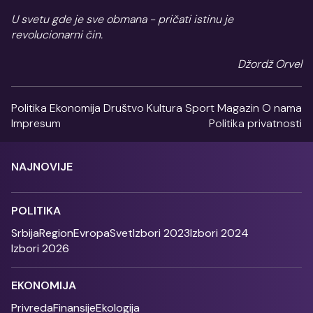
U svetu gde je sve obmana - pričati istinu je
revolucionarni čin.
Džordž Orvel
Politika
Ekonomija
Društvo
Kultura
Sport
Magazin
O nama
Impresum
Politika privatnosti
NAJNOVIJE
POLITIKA
Srbija
Region
Evropa
Svet
Izbori 2023
Izbori 2024
Izbori 2026
EKONOMIJA
Privreda
Finansije
Ekologija