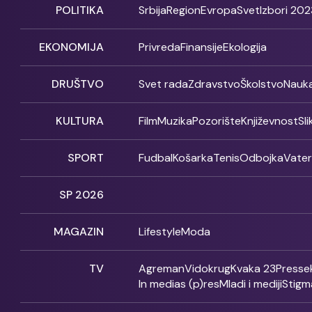
POLITIKA
Srbija
Region
Evropa
Svet
Izbori 202
EKONOMIJA
Privreda
Finansije
Ekologija
DRUŠTVO
Svet rada
Zdravstvo
Školstvo
Nauk
KULTURA
Film
Muzika
Pozorište
Književnost
Sl
SPORT
Fudbal
Košarka
Tenis
Odbojka
Vate
SP 2026
MAGAZIN
Lifestyle
Moda
TV
Agreman
Vidokrug
Kvaka 23
Presse
In medias (p)res
Mladi i mediji
Stigm