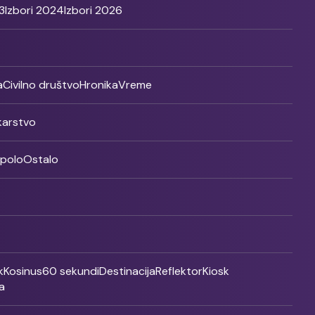
3
Izbori 2024
Izbori 2026
a
Civilno društvo
Hronika
Vreme
ikarstvo
rpolo
Ostalo
k
Kosinus
60 sekundi
Destinacija
Reflektor
Kiosk
a