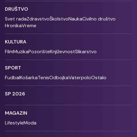
DRUŠTVO
Svet rada
Zdravstvo
Školstvo
Nauka
Civilno društvo
Hronika
Vreme
KULTURA
Film
Muzika
Pozorište
Književnost
Slikarstvo
SPORT
Fudbal
Košarka
Tenis
Odbojka
Vaterpolo
Ostalo
SP 2026
MAGAZIN
Lifestyle
Moda