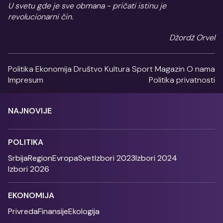
U svetu gde je sve obmana - pričati istinu je
revolucionarni čin.
Džordž Orvel
Politika
Ekonomija
Društvo
Kultura
Sport
Magazin
O nama
Impresum
Politika privatnosti
NAJNOVIJE
POLITIKA
Srbija
Region
Evropa
Svet
Izbori 2023
Izbori 2024
Izbori 2026
EKONOMIJA
Privreda
Finansije
Ekologija