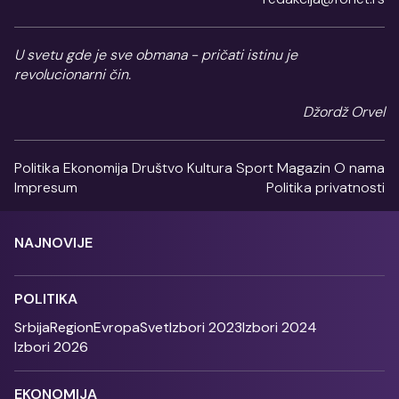
U svetu gde je sve obmana - pričati istinu je
revolucionarni čin.
Džordž Orvel
Politika
Ekonomija
Društvo
Kultura
Sport
Magazin
O nama
Impresum
Politika privatnosti
NAJNOVIJE
POLITIKA
Srbija
Region
Evropa
Svet
Izbori 2023
Izbori 2024
Izbori 2026
EKONOMIJA