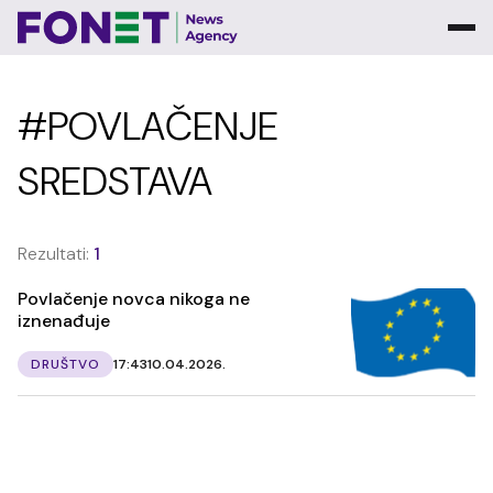
#POVLAČENJE
SREDSTAVA
Rezultati:
1
Povlačenje novca nikoga ne
iznenađuje
DRUŠTVO
17:43
10.04.2026.