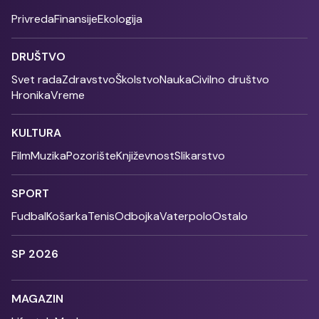
Privreda
Finansije
Ekologija
DRUŠTVO
Svet rada
Zdravstvo
Školstvo
Nauka
Civilno društvo
Hronika
Vreme
KULTURA
Film
Muzika
Pozorište
Književnost
Slikarstvo
SPORT
Fudbal
Košarka
Tenis
Odbojka
Vaterpolo
Ostalo
SP 2026
MAGAZIN