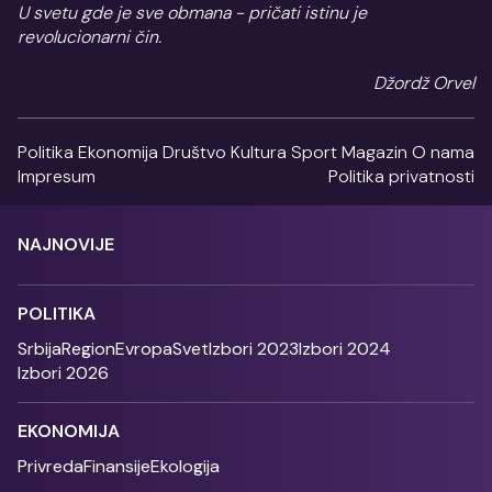
U svetu gde je sve obmana - pričati istinu je
revolucionarni čin.
Džordž Orvel
Politika
Ekonomija
Društvo
Kultura
Sport
Magazin
O nama
Impresum
Politika privatnosti
NAJNOVIJE
POLITIKA
Srbija
Region
Evropa
Svet
Izbori 2023
Izbori 2024
Izbori 2026
EKONOMIJA
Privreda
Finansije
Ekologija