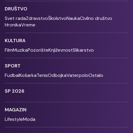
DRUŠTVO
Svet rada
Zdravstvo
Školstvo
Nauka
Civilno društvo
Hronika
Vreme
KULTURA
Film
Muzika
Pozorište
Književnost
Slikarstvo
SPORT
Fudbal
Košarka
Tenis
Odbojka
Vaterpolo
Ostalo
SP 2026
MAGAZIN
Lifestyle
Moda