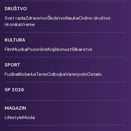
DRUŠTVO
Svet rada
Zdravstvo
Školstvo
Nauka
Civilno društvo
Hronika
Vreme
KULTURA
Film
Muzika
Pozorište
Književnost
Slikarstvo
SPORT
Fudbal
Košarka
Tenis
Odbojka
Vaterpolo
Ostalo
SP 2026
MAGAZIN
Lifestyle
Moda