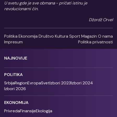
U svetu gde je sve obmana - pričati istinu je
revolucionarni čin.
Džordž Orvel
Politika
Ekonomija
Društvo
Kultura
Sport
Magazin
O nama
Impresum
Politika privatnosti
NAJNOVIJE
POLITIKA
Srbija
Region
Evropa
Svet
Izbori 2023
Izbori 2024
Izbori 2026
EKONOMIJA
Privreda
Finansije
Ekologija