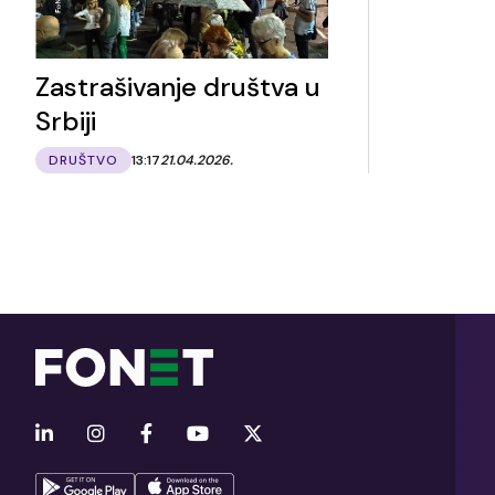
Zastrašivanje društva u
Srbiji
DRUŠTVO
13:17
21.04.2026.