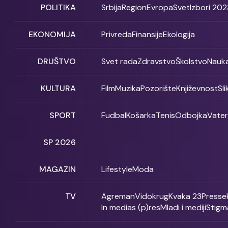
POLITIKA
Srbija
Region
Evropa
Svet
Izbori 202
EKONOMIJA
Privreda
Finansije
Ekologija
DRUŠTVO
Svet rada
Zdravstvo
Školstvo
Nauk
KULTURA
Film
Muzika
Pozorište
Književnost
Sl
SPORT
Fudbal
Košarka
Tenis
Odbojka
Vate
SP 2026
MAGAZIN
Lifestyle
Moda
TV
Agreman
Vidokrug
Kvaka 23
Presse
In medias (p)res
Mladi i mediji
Stigm