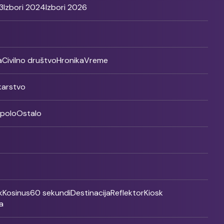
3
Izbori 2024
Izbori 2026
a
Civilno društvo
Hronika
Vreme
ikarstvo
rpolo
Ostalo
k
Kosinus
60 sekundi
Destinacija
Reflektor
Kiosk
a