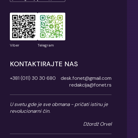
Viber
Telegram
KONTAKTIRAJTE NAS
+381 (011) 30 30 680
desk.fonet@gmail.com
redakcija@fonet.rs
U svetu gde je sve obmana - pričati istinu je
revolucionarni čin.
Džordž Orvel