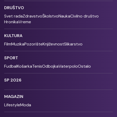
DRUŠTVO
Svet rada
Zdravstvo
Školstvo
Nauka
Civilno društvo
Hronika
Vreme
KULTURA
Film
Muzika
Pozorište
Književnost
Slikarstvo
SPORT
Fudbal
Košarka
Tenis
Odbojka
Vaterpolo
Ostalo
SP 2026
MAGAZIN
Lifestyle
Moda