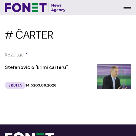
# ČARTER
Rezultati:
1
Stefanović o "krimi čarteru"
SRBIJA
14:52
03.06.2026.