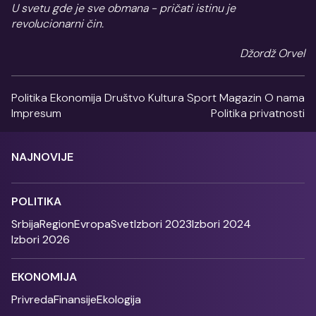
U svetu gde je sve obmana - pričati istinu je
revolucionarni čin.
Džordž Orvel
Politika
Ekonomija
Društvo
Kultura
Sport
Magazin
O nama
Impresum
Politika privatnosti
NAJNOVIJE
POLITIKA
Srbija
Region
Evropa
Svet
Izbori 2023
Izbori 2024
Izbori 2026
EKONOMIJA
Privreda
Finansije
Ekologija