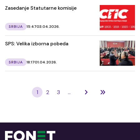
Zasedanje Statutarne komisije
SRBIJA
15:47
03.04.2026.
SPS: Velika izborna pobeda
SRBIJA
18:17
01.04.2026.
1
2
3
...