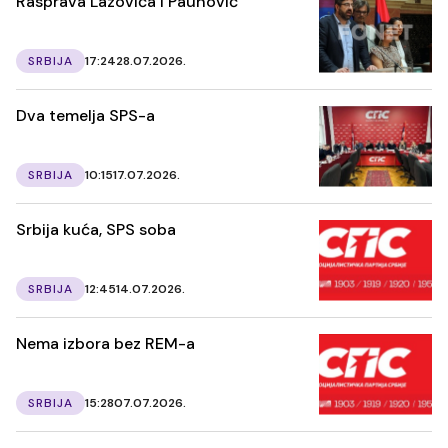
Rasprava Lazovića i Paunović
SRBIJA
17:24
28.07.2026.
Dva temelja SPS-a
SRBIJA
10:15
17.07.2026.
Srbija kuća, SPS soba
SRBIJA
12:45
14.07.2026.
Nema izbora bez REM-a
SRBIJA
15:28
07.07.2026.