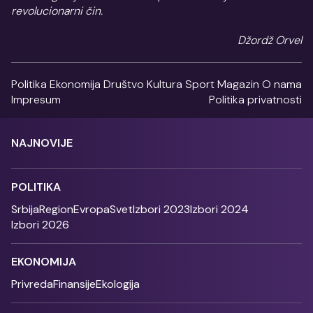
revolucionarni čin.
Džordž Orvel
Politika
Ekonomija
Društvo
Kultura
Sport
Magazin
O nama
Impresum
Politika privatnosti
NAJNOVIJE
POLITIKA
Srbija
Region
Evropa
Svet
Izbori 2023
Izbori 2024
Izbori 2026
EKONOMIJA
Privreda
Finansije
Ekologija