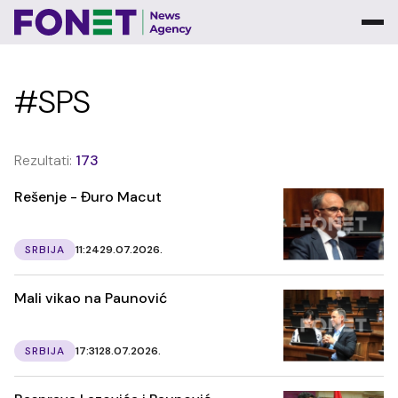
#SPS
Rezultati:
173
Rešenje - Đuro Macut
SRBIJA
11:24
29.07.2026.
Mali vikao na Paunović
SRBIJA
17:31
28.07.2026.