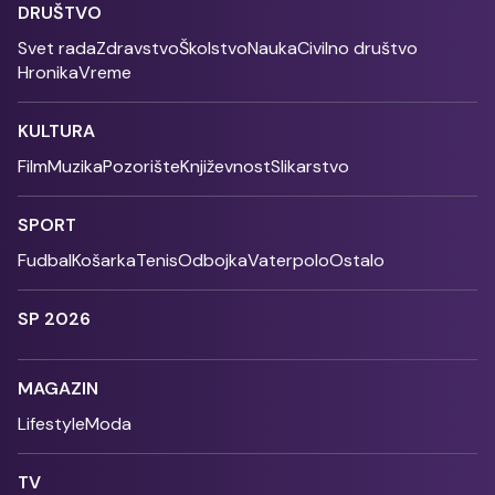
DRUŠTVO
Svet rada
Zdravstvo
Školstvo
Nauka
Civilno društvo
Hronika
Vreme
KULTURA
Film
Muzika
Pozorište
Književnost
Slikarstvo
SPORT
Fudbal
Košarka
Tenis
Odbojka
Vaterpolo
Ostalo
SP 2026
MAGAZIN
Lifestyle
Moda
TV