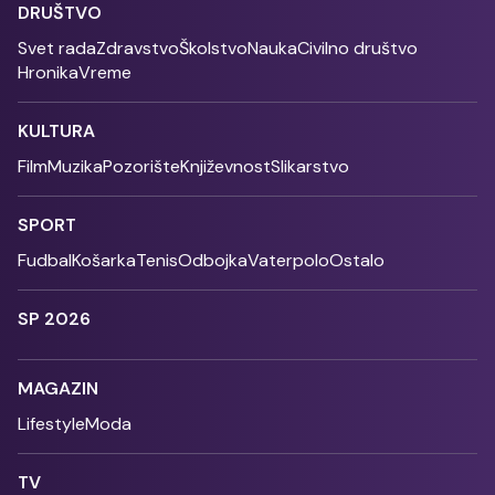
DRUŠTVO
Svet rada
Zdravstvo
Školstvo
Nauka
Civilno društvo
Hronika
Vreme
KULTURA
Film
Muzika
Pozorište
Književnost
Slikarstvo
SPORT
Fudbal
Košarka
Tenis
Odbojka
Vaterpolo
Ostalo
SP 2026
MAGAZIN
Lifestyle
Moda
TV