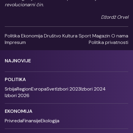
revolucionarni čin.
Džordž Orvel
Politika
Ekonomija
Društvo
Kultura
Sport
Magazin
O nama
Impresum
Politika privatnosti
NAJNOVIJE
POLITIKA
Srbija
Region
Evropa
Svet
Izbori 2023
Izbori 2024
Izbori 2026
EKONOMIJA
Privreda
Finansije
Ekologija