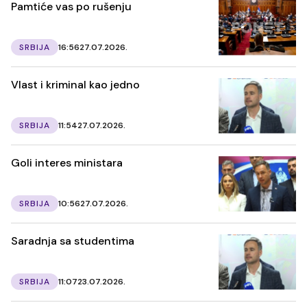
Pamtiće vas po rušenju
SRBIJA
16:56
27.07.2026.
Vlast i kriminal kao jedno
SRBIJA
11:54
27.07.2026.
Goli interes ministara
SRBIJA
10:56
27.07.2026.
Saradnja sa studentima
SRBIJA
11:07
23.07.2026.