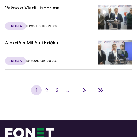
Važno o Vladi i izborima
SRBIJA
10:59
03.06.2026.
Aleksić o Miliću i Kričku
SRBIJA
13:29
29.05.2026.
1
2
3
...