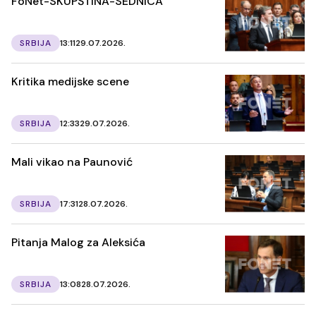
FoNet-SKUPŠTINA-SEDNICA
SRBIJA
13:11
29.07.2026.
Kritika medijske scene
SRBIJA
12:33
29.07.2026.
Mali vikao na Paunović
SRBIJA
17:31
28.07.2026.
Pitanja Malog za Aleksića
SRBIJA
13:08
28.07.2026.