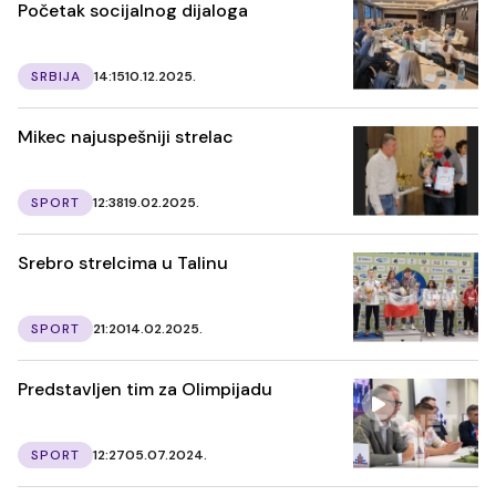
Početak socijalnog dijaloga
SRBIJA
14:15
10.12.2025.
Mikec najuspešniji strelac
SPORT
12:38
19.02.2025.
Srebro strelcima u Talinu
SPORT
21:20
14.02.2025.
Predstavljen tim za Olimpijadu
SPORT
12:27
05.07.2024.