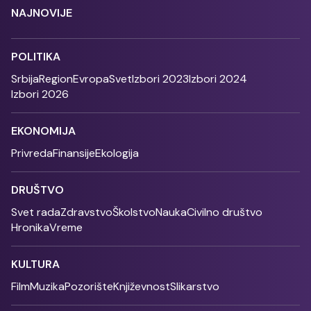
NAJNOVIJE
POLITIKA
Srbija
Region
Evropa
Svet
Izbori 2023
Izbori 2024
Izbori 2026
EKONOMIJA
Privreda
Finansije
Ekologija
DRUŠTVO
Svet rada
Zdravstvo
Školstvo
Nauka
Civilno društvo
Hronika
Vreme
KULTURA
Film
Muzika
Pozorište
Književnost
Slikarstvo