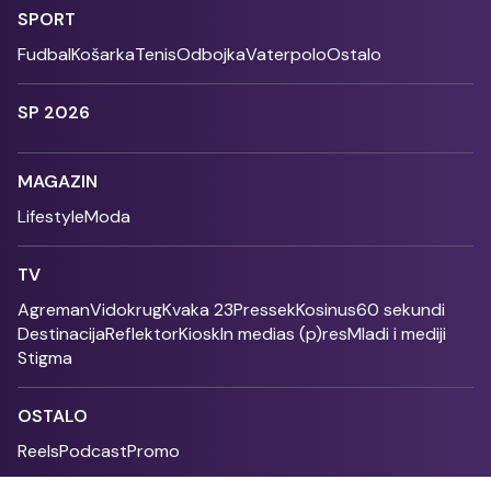
SPORT
Fudbal
Košarka
Tenis
Odbojka
Vaterpolo
Ostalo
SP 2026
MAGAZIN
Lifestyle
Moda
TV
Agreman
Vidokrug
Kvaka 23
Pressek
Kosinus
60 sekundi
Destinacija
Reflektor
Kiosk
In medias (p)res
Mladi i mediji
Stigma
OSTALO
Reels
Podcast
Promo