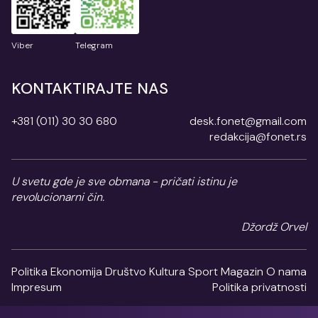
Viber
Telegram
KONTAKTIRAJTE NAS
+381 (011) 30 30 680
desk.fonet@gmail.com
redakcija@fonet.rs
U svetu gde je sve obmana - pričati istinu je
revolucionarni čin.
Džordž Orvel
Politika
Ekonomija
Društvo
Kultura
Sport
Magazin
O nama
Impresum
Politika privatnosti