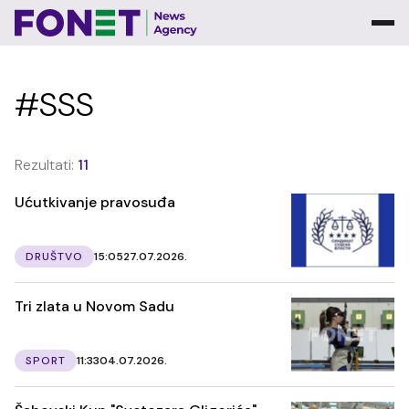
#SSS
Rezultati:
11
Ućutkivanje pravosuđa
DRUŠTVO
15:05
27.07.2026.
Tri zlata u Novom Sadu
SPORT
11:33
04.07.2026.