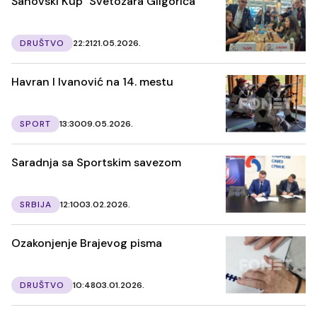
Šahovski Kup "Svetozara Gligorića"
DRUŠTVO
22:21
21.05.2026.
Havran I Ivanović na 14. mestu
SPORT
13:30
09.05.2026.
Saradnja sa Sportskim savezom
SRBIJA
12:10
03.02.2026.
Ozakonjenje Brajevog pisma
DRUŠTVO
10:48
03.01.2026.