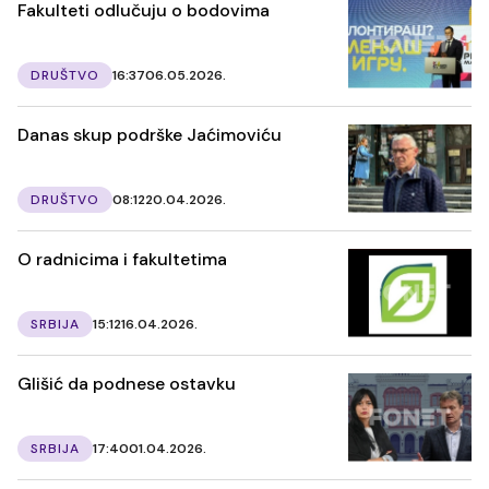
Fakulteti odlučuju o bodovima
DRUŠTVO
16:37
06.05.2026.
Danas skup podrške Jaćimoviću
DRUŠTVO
08:12
20.04.2026.
O radnicima i fakultetima
SRBIJA
15:12
16.04.2026.
Glišić da podnese ostavku
SRBIJA
17:40
01.04.2026.