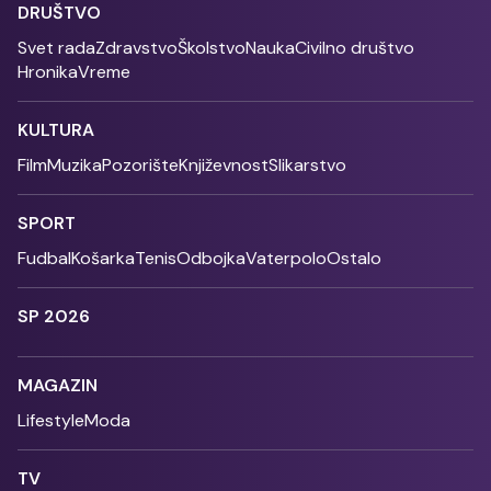
DRUŠTVO
Svet rada
Zdravstvo
Školstvo
Nauka
Civilno društvo
Hronika
Vreme
KULTURA
Film
Muzika
Pozorište
Književnost
Slikarstvo
SPORT
Fudbal
Košarka
Tenis
Odbojka
Vaterpolo
Ostalo
SP 2026
MAGAZIN
Lifestyle
Moda
TV