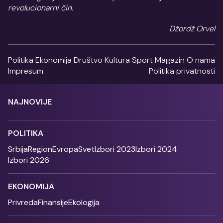
revolucionarni čin.
Džordž Orvel
Politika
Ekonomija
Društvo
Kultura
Sport
Magazin
O nama
Impresum
Politika privatnosti
NAJNOVIJE
POLITIKA
Srbija
Region
Evropa
Svet
Izbori 2023
Izbori 2024
Izbori 2026
EKONOMIJA
Privreda
Finansije
Ekologija