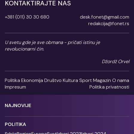
KONTAKTIRAJTE NAS
+381 (011) 30 30 680
desk.fonet@gmail.com
redakcija@fonet.rs
U svetu gde je sve obmana - pričati istinu je
revolucionarni čin.
Džordž Orvel
Politika
Ekonomija
Društvo
Kultura
Sport
Magazin
O nama
Impresum
Politika privatnosti
NAJNOVIJE
POLITIKA
Srbija
Region
Evropa
Svet
Izbori 2023
Izbori 2024