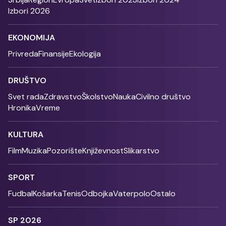
Izbori 2026
EKONOMIJA
Privreda
Finansije
Ekologija
DRUŠTVO
Svet rada
Zdravstvo
Školstvo
Nauka
Civilno društvo
Hronika
Vreme
KULTURA
Film
Muzika
Pozorište
Književnost
Slikarstvo
SPORT
Fudbal
Košarka
Tenis
Odbojka
Vaterpolo
Ostalo
SP 2026