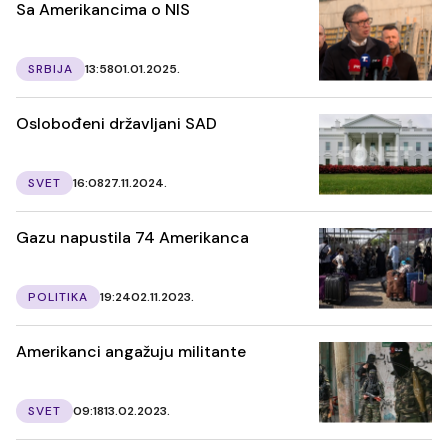
Sa Amerikancima o NIS
SRBIJA
13:58
01.01.2025.
Oslobođeni državljani SAD
SVET
16:08
27.11.2024.
Gazu napustila 74 Amerikanca
POLITIKA
19:24
02.11.2023.
Amerikanci angažuju militante
SVET
09:18
13.02.2023.