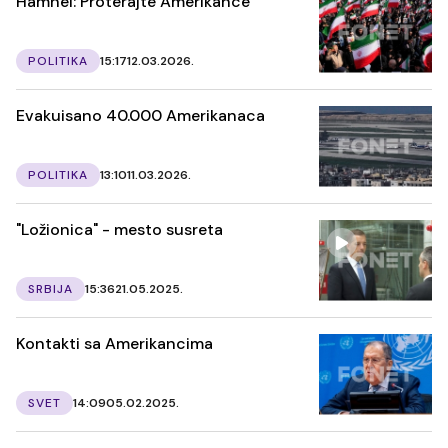
Hamnei: Proterajte Amerikance
POLITIKA
15:17
12.03.2026.
Evakuisano 40.000 Amerikanaca
POLITIKA
13:10
11.03.2026.
"Ložionica" - mesto susreta
SRBIJA
15:36
21.05.2025.
Kontakti sa Amerikancima
SVET
14:09
05.02.2025.