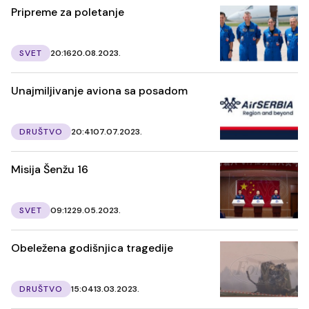
Pripreme za poletanje
SVET
20:16
20.08.2023.
Unajmiljivanje aviona sa posadom
DRUŠTVO
20:41
07.07.2023.
Misija Šenžu 16
SVET
09:12
29.05.2023.
Obeležena godišnjica tragedije
DRUŠTVO
15:04
13.03.2023.