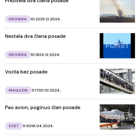
Preživela dva člana posade
HRONIKA
10:22
29.12.2024.
Nestala dva člana posade
HRONIKA
10:18
24.12.2024.
Vozila bez posade
MAGAZIN
11:17
30.10.2024.
Pao avion, poginuo član posade
SVET
11:50
19.04.2024.