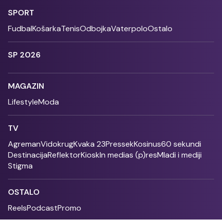
SPORT
Fudbal
Košarka
Tenis
Odbojka
Vaterpolo
Ostalo
SP 2026
MAGAZIN
Lifestyle
Moda
TV
Agreman
Vidokrug
Kvaka 23
Pressek
Kosinus
60 sekundi
Destinacija
Reflektor
Kiosk
In medias (p)res
Mladi i mediji
Stigma
OSTALO
Reels
Podcast
Promo