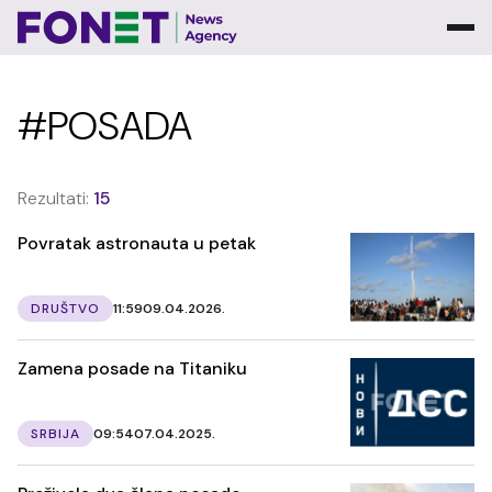
#POSADA
Rezultati:
15
Povratak astronauta u petak
DRUŠTVO
11:59
09.04.2026.
Zamena posade na Titaniku
SRBIJA
09:54
07.04.2025.