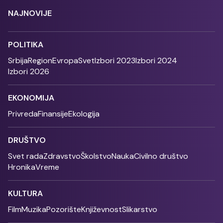
NAJNOVIJE
POLITIKA
Srbija
Region
Evropa
Svet
Izbori 2023
Izbori 2024
Izbori 2026
EKONOMIJA
Privreda
Finansije
Ekologija
DRUŠTVO
Svet rada
Zdravstvo
Školstvo
Nauka
Civilno društvo
Hronika
Vreme
KULTURA
Film
Muzika
Pozorište
Književnost
Slikarstvo